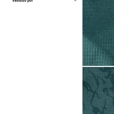
São Paulo (SP), Shopping
Vendido por
Ibirapuera
(1.847)
Joinville (SC), Joinville Garden
Shopping
(1.844)
São José (SC), Continente
Park Shopping
(1.798)