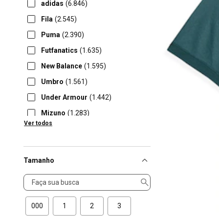
adidas
(6.846)
Fila
(2.545)
Puma
(2.390)
Futfanatics
(1.635)
New Balance
(1.595)
Umbro
(1.561)
Under Armour
(1.442)
Mizuno
(1.283)
Ver todos
Oakley
(1.279)
Tamanho
Tamanho
000
1
2
3