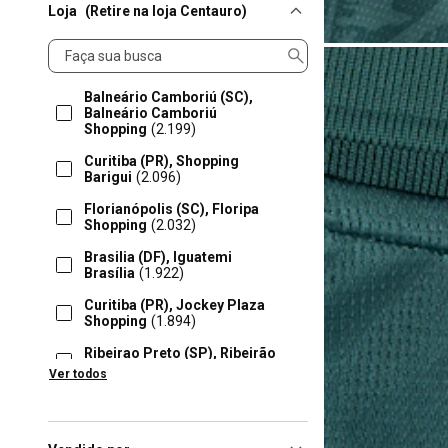
Loja
(Retire na loja Centauro)
Loja
Balneário Camboriú (SC),
Balneário Camboriú
Shopping
(2.199)
Curitiba (PR), Shopping
Barigui
(2.096)
Florianópolis (SC), Floripa
Shopping
(2.032)
Brasilia (DF), Iguatemi
Brasília
(1.922)
Curitiba (PR), Jockey Plaza
Shopping
(1.894)
Ribeirao Preto (SP), Ribeirão
Preto Shopping
(1.885)
Ver todos
Campinas (SP), Shopping
Parque Dom Pedro
(1.849)