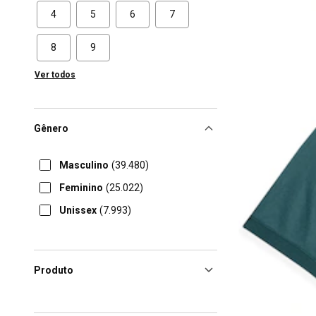
4
5
6
7
8
9
Ver todos
Gênero
Masculino
(39.480)
Feminino
(25.022)
Unissex
(7.993)
Produto