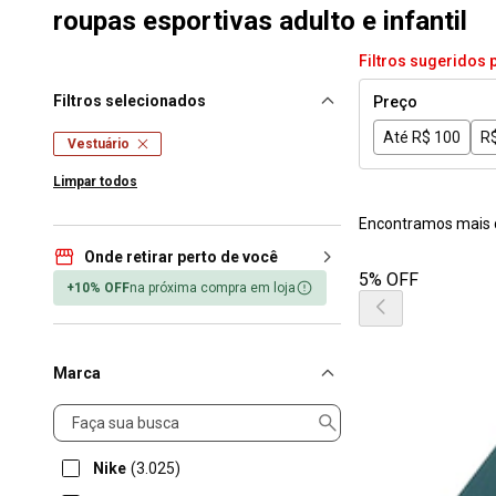
roupas esportivas adulto e infantil
Filtros sugeridos 
Filtros selecionados
Preço
Até R$ 100
R$
Vestuário
Limpar todos
Encontramos mais 
Onde retirar perto de você
5% OFF
+10% OFF
na próxima compra em loja
Marca
Marca
Nike
(3.025)