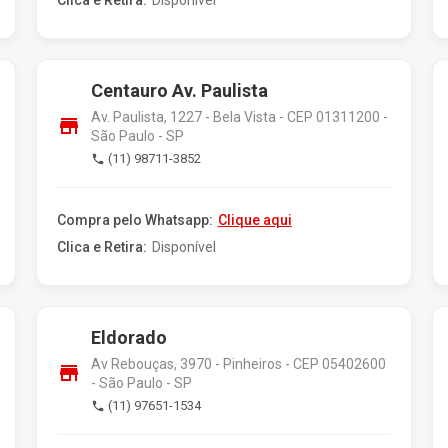
Clica e Retira:
Disponível
Centauro Av. Paulista
Av. Paulista, 1227 - Bela Vista - CEP 01311200 -
store
São Paulo - SP
(11) 98711-3852
phone
Compra pelo Whatsapp:
Clique aqui
Clica e Retira:
Disponível
Eldorado
Av Rebouças, 3970 - Pinheiros - CEP 05402600
store
- São Paulo - SP
(11) 97651-1534
phone