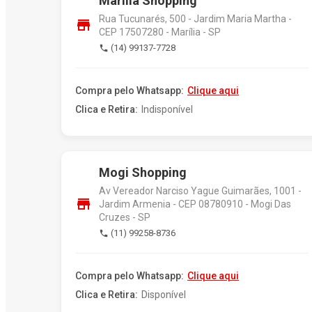
Marília Shopping
Rua Tucunarés, 500 - Jardim Maria Martha -
store
CEP 17507280 - Marília - SP
(14) 99137-7728
phone
Compra pelo Whatsapp:
Clique aqui
Clica e Retira:
Indisponível
Mogi Shopping
Av Vereador Narciso Yague Guimarães, 1001 -
store
Jardim Armenia - CEP 08780910 - Mogi Das
Cruzes - SP
(11) 99258-8736
phone
Compra pelo Whatsapp:
Clique aqui
Clica e Retira:
Disponível