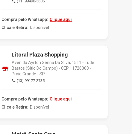
(11) 99490-5605
phone
Compra pelo Whatsapp:
Clique aqui
Clica e Retira:
Disponível
Litoral Plaza Shopping
Avenida Ayrton Senna Da Silva, 1511 - Tude
store
Bastos (Sitio Do Campo) - CEP 11726000 -
Praia Grande - SP
(13) 99177-2735
phone
Compra pelo Whatsapp:
Clique aqui
Clica e Retira:
Disponível