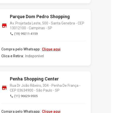
Parque Dom Pedro Shopping
Av. Projetada Leste, 500 - Santa Genebra - CEP
store
13012100 - Campinas - SP
(19) 99211-4159
phone
Compra pelo Whatsapp:
Clique aqui
Clica e Retira:
Indisponível
Penha Shopping Center
Rua Dr João Ribeiro, 304 - Penha De França -
store
CEP 03634900 - São Paulo - SP
(11) 96629-9505
phone
Compra pelo Whatsapp:
Clique aqui