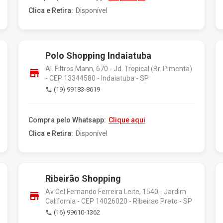
Clica e Retira:
Disponível
Polo Shopping Indaiatuba
Al. Filtros Mann, 670 - Jd. Tropical (Br. Pimenta)
store
- CEP 13344580 - Indaiatuba - SP
(19) 99183-8619
phone
Compra pelo Whatsapp:
Clique aqui
Clica e Retira:
Disponível
Ribeirão Shopping
Av Cel Fernando Ferreira Leite, 1540 - Jardim
store
California - CEP 14026020 - Ribeirao Preto - SP
(16) 99610-1362
phone