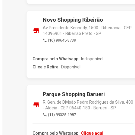
Novo Shopping Ribeirão
Av Presidente Kennedy, 1500 - Ribeirania - CEP
store
14096901 - Ribeirao Preto - SP
(16) 99645-3739
phone
Compra pelo Whatsapp:
Indisponível
Clica e Retira:
Disponível
Parque Shopping Barueri
R. Gen. de Divisão Pedro Rodrigues da Silva, 400
store
- Aldeia - CEP 06440-180 - Barueri - SP
(11) 99328-1987
phone
Compra pelo Whatsapp:
Clique aqui