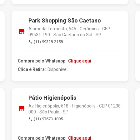
Park Shopping São Caetano
Alameda Terracota, 545 - Cerâmica - CEP
store
09531-190 - São Caetano do Sul - SP
(11) 99328-2158
phone
Compra pelo Whatsapp:
Clique aqui
Clica e Retira:
Disponível
Pátio Higienópolis
Av. Higienópolis, 618 - Higienópolis - CEP 01238-
store
000 - São Paulo - SP
(11) 97673-1095
phone
Compra pelo Whatsapp:
Clique aqui