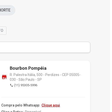
NORTE
TO
Bourbon Pompéia
R. Palestra Itália, 500 - Perdizes - CEP 05005-
store
030 - São Paulo - SP
(11) 95305-5996
phone
Compra pelo Whatsapp:
Clique aqui