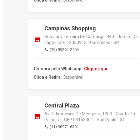
Clica e Retira:
Disponível
Campinas Shopping
Rua Jacy Teixeira De Camargo, 940 - Jardim Do
store
Lago - CEP 13050913 - Campinas - SP
(19) 99262-2404
phone
Compra pelo Whatsapp:
Clique aqui
Clica e Retira:
Disponível
Central Plaza
Av Dr Francisco De Mesquita, 1000 - Quinta Da
store
Paineira - CEP 03153001 - São Paulo - SP
(11) 98971-6301
phone