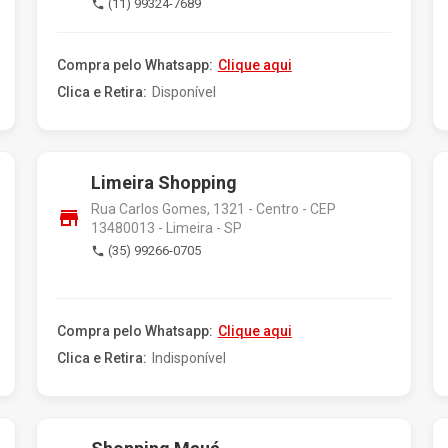
(11) 99324-7689
phone
Compra pelo Whatsapp:
Clique aqui
Clica e Retira:
Disponível
Limeira Shopping
Rua Carlos Gomes, 1321 - Centro - CEP
store
13480013 - Limeira - SP
(35) 99266-0705
phone
Compra pelo Whatsapp:
Clique aqui
Clica e Retira:
Indisponível