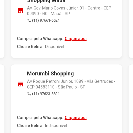
Shopping Mauá
Av. Gov. Mario Covas Júnior, 01 - Centro - CEP
store
09390-040 - Mauá - SP
(11) 97661-6621
phone
Compra pelo Whatsapp:
Clique aqui
Clica e Retira:
Disponível
Morumbi Shopping
Av Roque Petroni Junior, 1089 - Vila Gertrudes -
store
CEP 04583110 - São Paulo - SP
(11) 97623-8821
phone
Compra pelo Whatsapp:
Clique aqui
Clica e Retira:
Indisponível