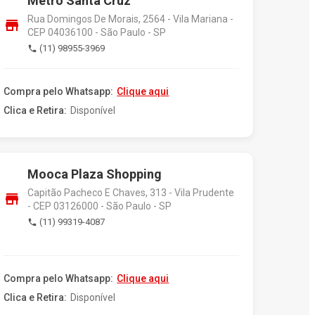
Metrô Santa Cruz
Rua Domingos De Morais, 2564 - Vila Mariana -
store
CEP 04036100 - São Paulo - SP
(11) 98955-3969
phone
Compra pelo Whatsapp:
Clique aqui
Clica e Retira:
Disponível
Mooca Plaza Shopping
Capitão Pacheco E Chaves, 313 - Vila Prudente
store
- CEP 03126000 - São Paulo - SP
(11) 99319-4087
phone
Compra pelo Whatsapp:
Clique aqui
Clica e Retira:
Disponível