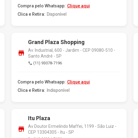
Compra pelo Whatsapp:
Clique aqui
Clica e Retira:
Disponível
Grand Plaza Shopping
Av. Industrial, 600 - Jardim - CEP 09080-510 -
store
Santo André - SP
(11) 93078-7196
phone
Compra pelo Whatsapp:
Clique aqui
Clica e Retira:
Indisponível
Itu Plaza
Av Doutor Ermelindo Maffei, 1199 - São Luiz -
store
CEP 13304305 - Itu - SP