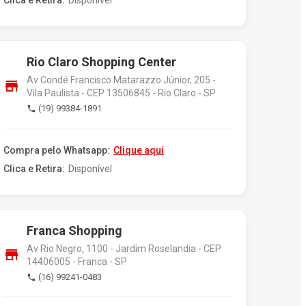
Clica e Retira:
Disponível
Rio Claro Shopping Center
Av Condé Francisco Matarazzo Júnior, 205 -
store
Vila Paulista - CEP 13506845 - Rio Claro - SP
(19) 99384-1891
phone
Compra pelo Whatsapp:
Clique aqui
Clica e Retira:
Disponível
Franca Shopping
Av Rio Negro, 1100 - Jardim Roselandia - CEP
store
14406005 - Franca - SP
(16) 99241-0483
phone