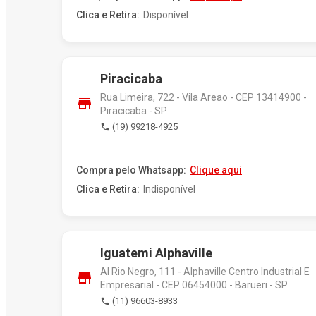
Clica e Retira:
Disponível
Piracicaba
Rua Limeira, 722 - Vila Areao - CEP 13414900 -
store
Piracicaba - SP
(19) 99218-4925
phone
Compra pelo Whatsapp:
Clique aqui
Clica e Retira:
Indisponível
Iguatemi Alphaville
Al Rio Negro, 111 - Alphaville Centro Industrial E
store
Empresarial - CEP 06454000 - Barueri - SP
(11) 96603-8933
phone