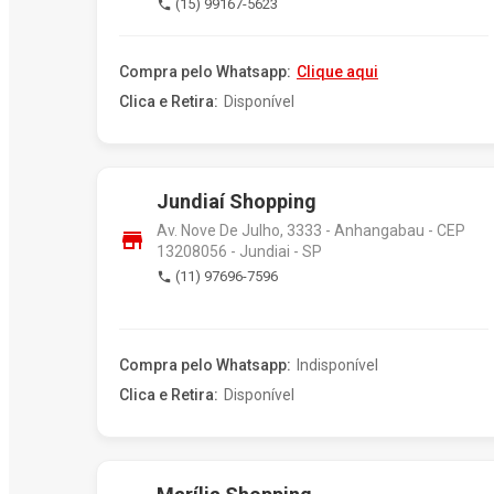
(15) 99167-5623
phone
Compra pelo Whatsapp:
Clique aqui
Clica e Retira:
Disponível
Jundiaí Shopping
Av. Nove De Julho, 3333 - Anhangabau - CEP
store
13208056 - Jundiai - SP
(11) 97696-7596
phone
Compra pelo Whatsapp:
Indisponível
Clica e Retira:
Disponível