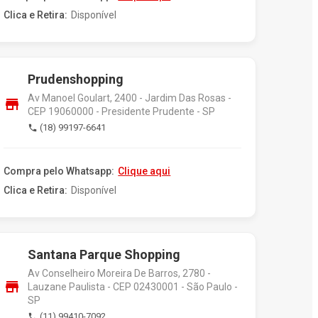
Clica e Retira:
Disponível
Prudenshopping
Av Manoel Goulart, 2400 - Jardim Das Rosas -
store
CEP 19060000 - Presidente Prudente - SP
(18) 99197-6641
phone
Compra pelo Whatsapp:
Clique aqui
Clica e Retira:
Disponível
Santana Parque Shopping
Av Conselheiro Moreira De Barros, 2780 -
store
Lauzane Paulista - CEP 02430001 - São Paulo -
SP
(11) 99410-7092
phone