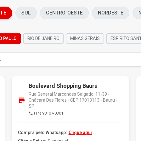
TE
SUL
CENTRO-OESTE
NORDESTE
O PAULO
RIO DE JANEIRO
MINAS GERAIS
ESPÍRITO SAN
Boulevard Shopping Bauru
Rua General Marcondes Salgado, 11-39 -
store
Chácara Das Flores - CEP 17013113 - Bauru -
SP
(14) 98107-0301
phone
Compra pelo Whatsapp:
Clique aqui