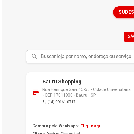
SUDES
SÃ
search
Bauru Shopping
Rua Henrique Savi, 15-55 - Cidade Universitaria
store
- CEP 17011900 - Bauru - SP
(14) 99161-0717
phone
Compra pelo Whatsapp:
Clique aqui