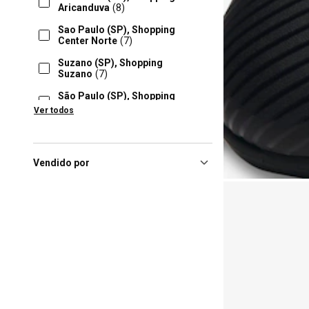
Aricanduva
(8)
Sao Paulo (SP), Shopping
Center Norte
(7)
Suzano (SP), Shopping
Suzano
(7)
São Paulo (SP), Shopping
Metrô Tatuapé
(7)
Ver todos
Barueri (SP), Parque Shopping
Barueri
(6)
Belo Horizonte (MG), Shopping
Vendido por
Del Rey
(6)
Brasilia (DF), Iguatemi
Brasília
(6)
Florianópolis (SC), Floripa
Shopping
(6)