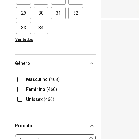
29
30
31
32
33
34
Ver todos
Gênero
Masculino
(468)
Feminino
(466)
Unissex
(466)
Produto
Produto