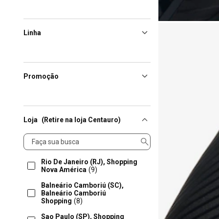
Linha
Promoção
Loja
(Retire na loja Centauro)
Loja
Rio De Janeiro (RJ), Shopping
Nova América
(9)
Balneário Camboriú (SC),
Balneário Camboriú
Shopping
(8)
Sao Paulo (SP), Shopping