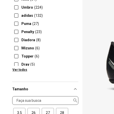
Umbro
(224)
adidas
(132)
Puma
(27)
Penalty
(23)
Diadora
(8)
Mizuno
(6)
Topper
(6)
Dray
(5)
Ver todos
OXN
(5)
Tamanho
Tamanho
3.5
26
27
28