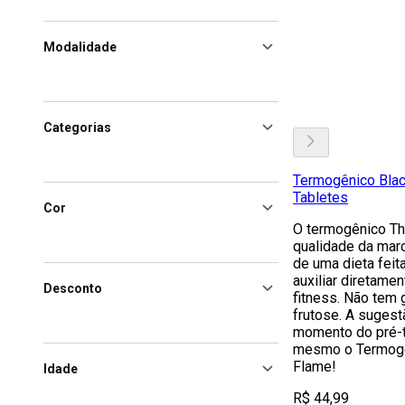
Modalidade
Categorias
Termogênico Blac
Tabletes
Cor
O termogênico T
qualidade da marc
de uma dieta feita
auxiliar diretame
Desconto
fitness. Não tem g
frutose. A suges
momento do pré-t
mesmo o Termogê
Flame!
Idade
R$ 44,99