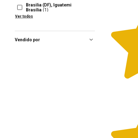
Brasilia (DF), Iguatemi
Brasília
(1)
Ver todos
Brasília (DF), Shopping
Boulevard Df
(1)
Campinas (SP), Iguatemi
Campinas
(1)
Vendido por
Campinas (SP), Shopping
Parque Dom Pedro
(1)
Cascavel (PR), Shopping
Cascavel
(1)