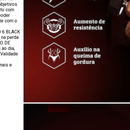
objetivos.
eto com
poder
te com o
O 6 BLACK
e na perda
ÃO DE
ao dia,
 Validade
)
nais e