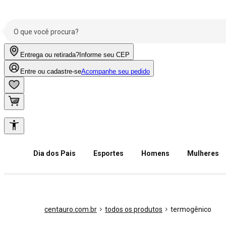
Entrega ou retirada?
Informe seu CEP
Entre ou cadastre-se
Acompanhe seu pedido
Dia dos Pais
Esportes
Homens
Mulheres
centauro.com.br
todos os produtos
termogênico