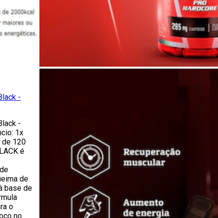
lack -
lack -
cio: 1x
 de 120
LACK é
 de
ueima de
 à base de
órmula
ra o
foco no