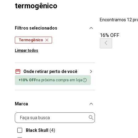
termogênico
Encontramos 12 pr
Filtros selecionados
16% OFF
Termogênico
Limpar todos
Onde retirar perto de você
+10% OFF
na próxima compra em loja
Marca
Marca
Black Skull
(4)