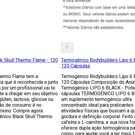
k Skull Thermo Flame - 120
Termogênico Bodybuilders Lipo 6 B
120 Cápsulas
hermo Flame tem a
Termogênico Bodybuilders Lipo 6 B
a que é reconhecida e junto
120 Cápsulas Composição do Anún
 por um profissional vai te
Termogênico LIPO 6 BLACK - Pote
nte a chegar em seu objetivo
cápsulas TERMOGÊNICO LIPO 6 B
lúten, lactose, glicose ou
um suplemento termogênico ultra
tão de consumo é no
concentrado ideal para praticantes
reino. Compre agora
atividades físicas que buscam a q
nico Black Skull Thermo
gordura e definição corporal. Feito
cafeína e L-carnitina, e sua nova f
oferece dupla ação termogênica pa
corpo, para ajudar você a ter mais 