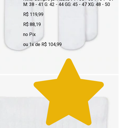
M: 38 - 41 G: 42 - 44 GG: 45 - 47 XG: 48 - 50
R$ 119,99
R$ 88,19
no Pix
ou 1x de R$ 104,99