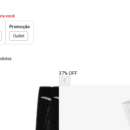
pra você
Promoção
Outlet
odutos
37% OFF