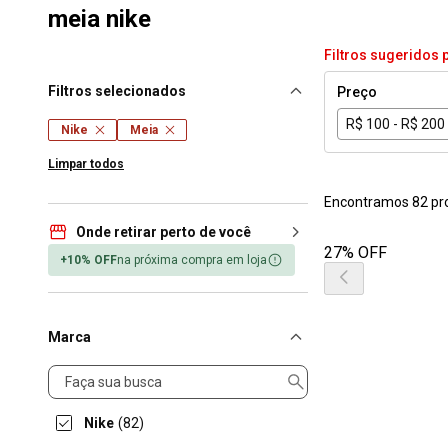
meia nike
Filtros sugeridos 
Filtros selecionados
Preço
R$ 100 - R$ 200
Nike
Meia
Limpar todos
Encontramos 82 pr
Onde retirar perto de você
27% OFF
+10% OFF
na próxima compra em loja
Marca
Marca
Nike
(82)