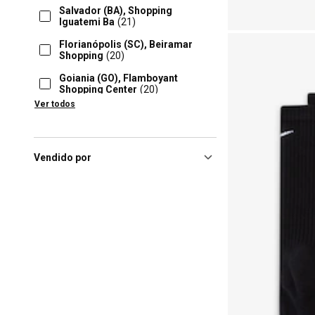
Salvador (BA), Shopping
Iguatemi Ba
(21)
Florianópolis (SC), Beiramar
Shopping
(20)
Goiania (GO), Flamboyant
Shopping Center
(20)
Ver todos
Goiânia (GO), Passeio Das
Águas Shopping
(20)
Lauro De Freitas (BA), Parque
Shopping Bahia
(20)
Vendido por
Mogi Das Cruzes (SP), Mogi
Shopping
(20)
Rio De Janeiro (RJ), Shopping
Nova América
(20)