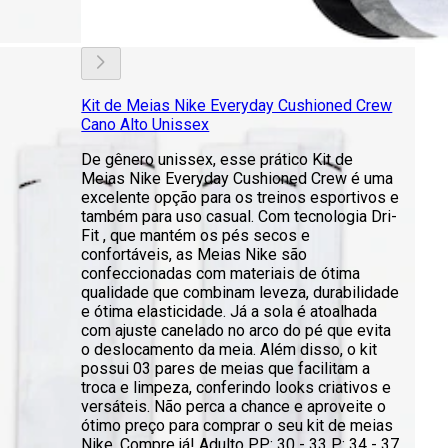
Kit de Meias Nike Everyday Cushioned Crew
Cano Alto Unissex
De gênero unissex, esse prático Kit de
Meias Nike Everyday Cushioned Crew é uma
excelente opção para os treinos esportivos e
também para uso casual. Com tecnologia Dri-
Fit , que mantém os pés secos e
confortáveis, as Meias Nike são
confeccionadas com materiais de ótima
qualidade que combinam leveza, durabilidade
e ótima elasticidade. Já a sola é atoalhada
com ajuste canelado no arco do pé que evita
o deslocamento da meia. Além disso, o kit
possui 03 pares de meias que facilitam a
troca e limpeza, conferindo looks criativos e
versáteis. Não perca a chance e aproveite o
ótimo preço para comprar o seu kit de meias
Nike. Compre já! Adulto PP: 30 - 33 P: 34 - 37