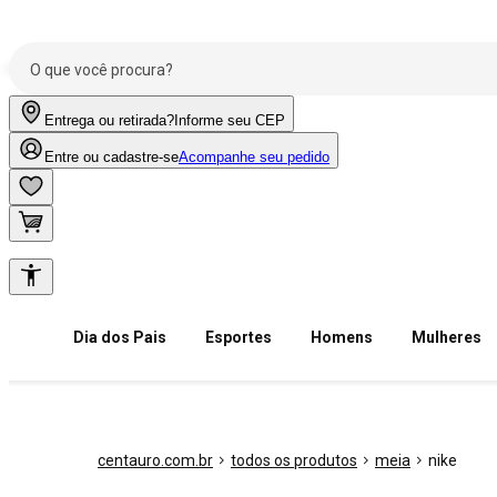
Entrega ou retirada?
Informe seu CEP
Entre ou cadastre-se
Acompanhe seu pedido
Dia dos Pais
Esportes
Homens
Mulheres
centauro.com.br
todos os produtos
meia
nike