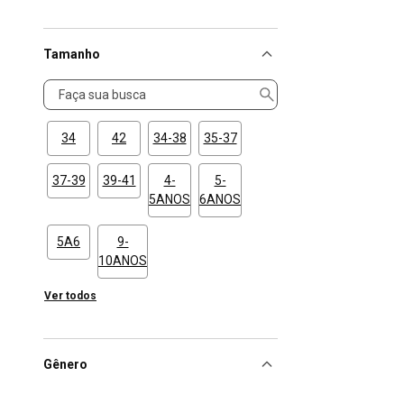
Tamanho
Tamanho
34
42
34-38
35-37
37-39
39-41
4-
5-
5ANOS
6ANOS
5A6
9-
10ANOS
Ver todos
Gênero