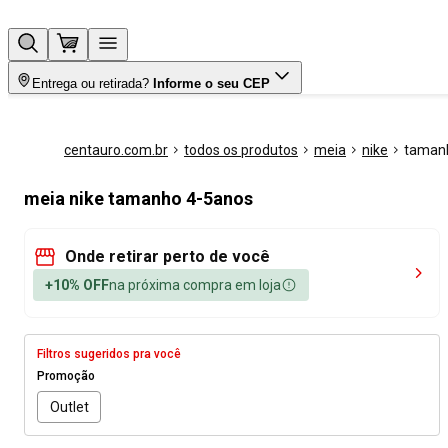
Entrega ou retirada?
Informe o seu CEP
centauro.com.br
todos os produtos
meia
nike
taman
meia nike tamanho 4-5anos
Onde retirar perto de você
+10% OFF
na próxima compra em loja
Filtros sugeridos pra você
Promoção
Outlet