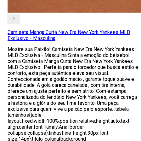
Camiseta Manga Curta New Era New York Yankees MLB
Exclusivo - Masculina
Mostre sua Paixão! Camiseta New Era New York Yankees
MLB Exclusiva - Masculina Sinta a emoção do beisebol
com a Camiseta Manga Curta New Era New York Yankees
MLB Exclusivo . Perfeita para o torcedor que busca estilo e
conforto, esta peça autêntica eleva seu visual.
Confeccionada em algodão macio , garante toque suave e
durabilidade. A gola careca canelada , com tira interna,
oferece um ajuste perfeito e sem atrito. Com estampa
personalizada do lendário New York Yankees, você carrega
a história e a glória do seu time favorito. Uma peça
exclusiva para quem vive a paixão pelo esporte. .tabela-
tamanhos{table-
layout:fixed;width:100%;position:relative;height:auto;text-
align:center;font-family:Arial;border-
collapse:collapse}.linhas{line-height:30px;font-
size:14px}.titulo-coluna{background-