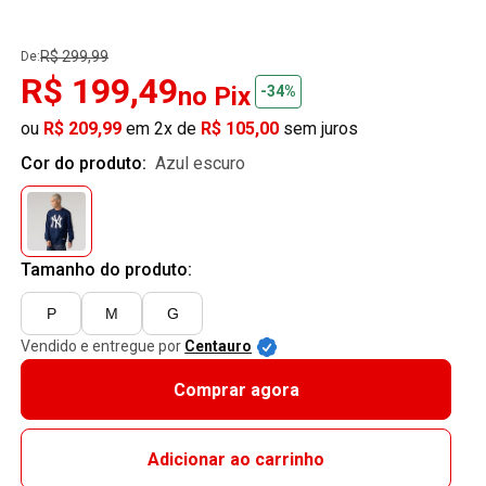
R$ 299,99
De:
R$ 199,49
no Pix
-34%
ou
R$ 209,99
em 2x de
R$ 105,00
sem juros
Cor do produto:
azul escuro
Tamanho do produto:
P
M
G
Vendido e entregue por
Centauro
Comprar agora
Adicionar ao carrinho