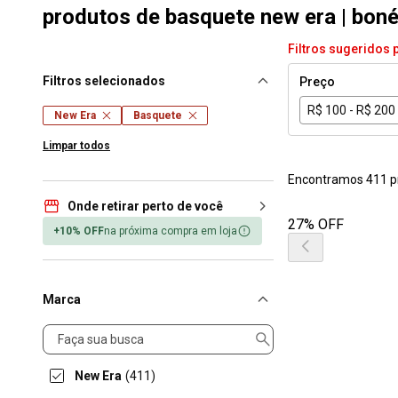
produtos de basquete new era | boné
Filtros sugeridos 
Filtros selecionados
Preço
R$ 100 - R$ 200
New Era
Basquete
Limpar todos
Encontramos 411 p
Onde retirar perto de você
27% OFF
+10% OFF
na próxima compra em loja
Marca
Marca
New Era
(411)