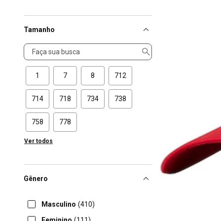
Tamanho
Tamanho
1
7
8
712
714
718
734
738
758
778
Ver todos
Gênero
Masculino
(410)
Feminino
(111)