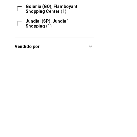
Goiania (GO), Flamboyant
Shopping Center
(1)
Jundiai (SP), Jundiaí
Shopping
(1)
Sao Paulo (SP), Shopping
Itaquera
(1)
Vendido por
São Paulo (SP), Shopping
Interlagos
(1)