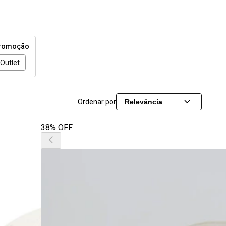
romoção
Outlet
Ordenar por
Relevância
38% OFF