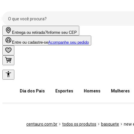
Entrega ou retirada?
Informe seu CEP
Entre ou cadastre-se
Acompanhe seu pedido
Dia dos Pais
Esportes
Homens
Mulheres
centauro.com.br
todos os produtos
basquete
new 