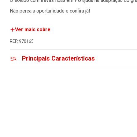
O solado com travas fixas em PU ajuda na adaptação do gra
Não perca a oportunidade e confira já!
Ver mais sobre
REF: 970165
Principais Características