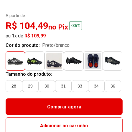
A partir de:
R$ 104,49
no Pix
-35%
ou 1x de
R$ 109,99
Cor do produto:
preto/branco
Tamanho do produto:
28
29
30
31
33
34
36
Comprar agora
Adicionar ao carrinho