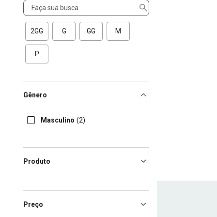
Tamanho
2GG
G
GG
M
P
Gênero
Masculino
(2)
Produto
Preço