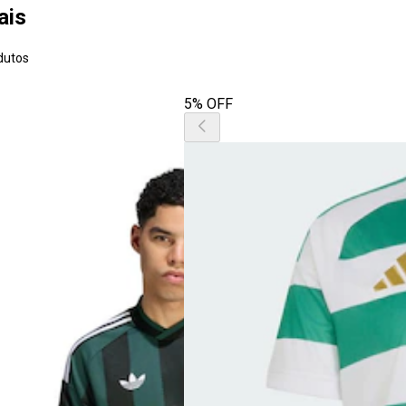
ais
dutos
5% OFF