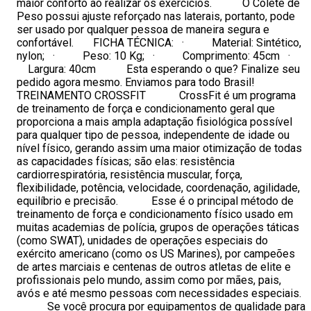
maior conforto ao realizar os exercícios. O Colete de
Peso possui ajuste reforçado nas laterais, portanto, pode
ser usado por qualquer pessoa de maneira segura e
confortável. FICHA TÉCNICA: · Material: Sintético,
nylon; · Peso: 10 Kg; · Comprimento: 45cm ·
Largura: 40cm Esta esperando o que? Finalize seu
pedido agora mesmo. Enviamos para todo Brasil!
TREINAMENTO CROSSFIT CrossFit é um programa
de treinamento de força e condicionamento geral que
proporciona a mais ampla adaptação fisiológica possível
para qualquer tipo de pessoa, independente de idade ou
nível físico, gerando assim uma maior otimização de todas
as capacidades físicas; são elas: resistência
cardiorrespiratória, resistência muscular, força,
flexibilidade, potência, velocidade, coordenação, agilidade,
equilíbrio e precisão. Esse é o principal método de
treinamento de força e condicionamento físico usado em
muitas academias de polícia, grupos de operações táticas
(como SWAT), unidades de operações especiais do
exército americano (como os US Marines), por campeões
de artes marciais e centenas de outros atletas de elite e
profissionais pelo mundo, assim como por mães, pais,
avós e até mesmo pessoas com necessidades especiais.
Se você procura por equipamentos de qualidade para