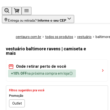
Entrega ou retirada?
Informe o seu CEP
centauro.com.br
todos os produtos
vestuário
baltimor
vestuário baltimore ravens | camiseta e
mais
Onde retirar perto de você
+10% OFF
na próxima compra em loja
Filtros sugeridos pra você
Promoção
Outlet