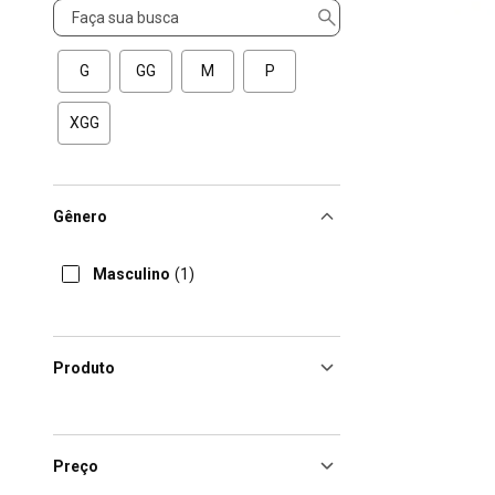
Tamanho
G
GG
M
P
XGG
Gênero
Masculino
(1)
Produto
Preço