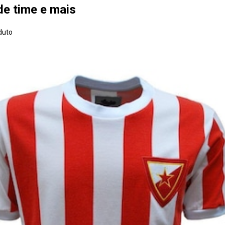
de time e mais
duto