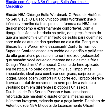
Blusão com Capuz NBA Chicago Bulls Wordmark -
Masculino
Blusão NBA Chicago Bulls Wordmark: O Peso da História
no Seu Visual O Blusão Chicago Bulls Wordmark une o
icônico vermelho da franquia mais famosa da NBA a um
design moderno e extremamente confortável. Com a
tipografia clássica bordada no peito, esta peça é mais do
que um moletom: é um manifesto de estilo para quem não
abre mão da atitude das quadras no dia a dia. Por que o
Blusão Bulls Wordmark é essencial? Conforto Térmico
Superior: Confeccionado em tecido de algodão e poliéster
de alta gramatura, possui o interior flanelado (peluciado)
que mantém você aquecido mesmo nos dias mais frios.
Design "Wordmark" Atemporal: O nome do time aplicado
em destaque no peito garante um visual limpo, mas
impactante, ideal para combinar com jeans, sarja ou calças
jogger. Modelagem Confort Fit: O corte equilibrado oferece
liberdade total de movimentos sem perder a estrutura,
vestindo bem em diferentes biotipos ( Unissex ).
Durabilidade Pro Series: Punhos e barra em ribana
reforçada que mantêm o ajuste original mesmo após
inúmeras lavagens, evitando que a peça laceie. Detalhes de
Autenticidade NBA Etiqueta de Licenciamento Oficial: