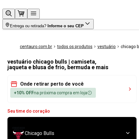
Entrega ou retirada?
Informe o seu CEP
centauro.com.br
todos os produtos
vestuário
chicago b
vestuário chicago bulls | camiseta,
jaqueta e blusa de frio, bermuda e mais
Onde retirar perto de você
+10% OFF
na próxima compra em loja
Seu time do coração
Chicago Bulls