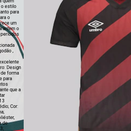
ra quem
 o estilo
tanto para
ara o
ferece um
arantem o
 períodos
cionada
godão ,
excelente
iro: Design
 de forma
e para
ntos
ante que a
tar
 3
dio; Cor:
ma;
iéster,
a de
3;