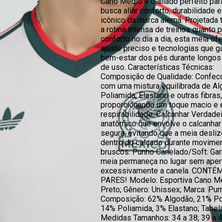
Cano Médio é o aliado perfeito pa
busca aliar conforto, durabilidade e
icônico da marca alemã. Projetada 
a rotina intensa de treinos quanto p
conforto no dia a dia, esta meia o
ajuste preciso e tecnologias que g
bem-estar dos pés durante longos
de uso. Características Técnicas:
Composição de Qualidade: Confec
com uma mistura equilibrada de Al
Poliamida, Elastano e outras fibras,
proporcionando um toque macio e 
respirabilidade. Calcanhar Verdade
anatômico que envolve o calcanhar
segura, evitando que a meia desliz
dentro do calçado durante movime
bruscos. Punho Canelado/Soft: Gar
meia permaneça no lugar sem aper
excessivamente a canela. CONTÉM
PARES! Modelo: Esportiva Cano Mé
Preto; Gênero: Unissex; Marca: Pu
Composição: 62% Algodão, 21% Pol
14% Poliamida, 3% Elastano; Tabel
Medidas Tamanhos: 34 a 38; 39 a 4