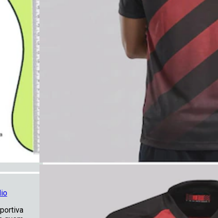
io
portiva