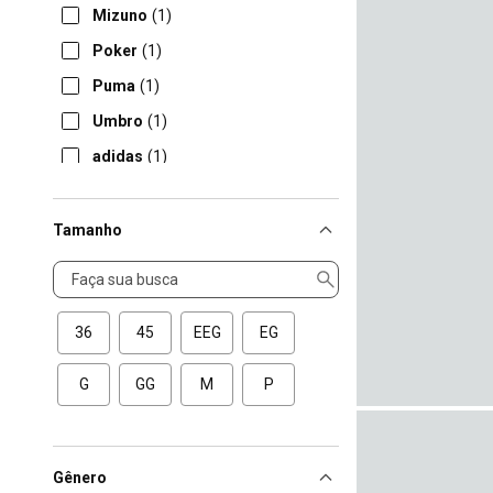
Mizuno
(1)
Poker
(1)
Puma
(1)
Umbro
(1)
adidas
(1)
Tamanho
Tamanho
36
45
EEG
EG
G
GG
M
P
Gênero