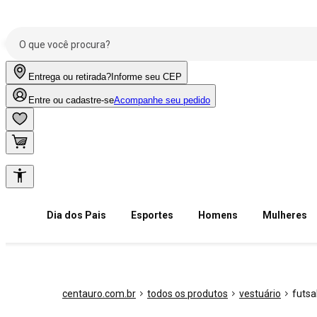
Entrega ou retirada?
Informe seu CEP
Entre ou cadastre-se
Acompanhe seu pedido
Dia dos Pais
Esportes
Homens
Mulheres
centauro.com.br
todos os produtos
vestuário
futsa