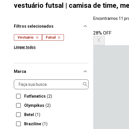
vestuário futsal | camisa de time, m
Encontramos 11 pr
Filtros selecionados
28% OFF
Vestuário
Futsal
Limpar todos
Marca
Marca
Futfanatics
(2)
Olympikus
(2)
Betel
(1)
Braziline
(1)