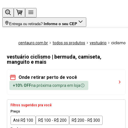
Entrega ou retirada?
Informe o seu CEP
centauro.com.br
todos os produtos
vestuário
ciclismo
vestuário ciclismo | bermuda, camiseta,
manguito e mais
Onde retirar perto de você
+10% OFF
na próxima compra em loja
Filtros sugeridos pra você
Preço
Até R$ 100
R$ 100 - R$ 200
R$ 200 - R$ 300