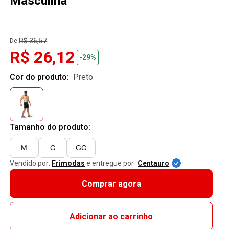
Masculina
R$ 36,57
De:
R$ 26,12
-29%
Cor do produto:
preto
Tamanho do produto:
M
G
GG
Vendido por:
Frimodas
e entregue por
Centauro
Comprar agora
Adicionar ao carrinho