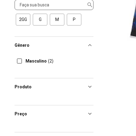
Tamanho
2GG
G
M
P
Gênero
Masculino
(2)
Produto
Preço