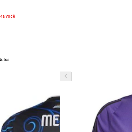
pra você
dutos