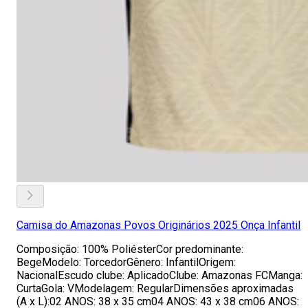
Camisa do Amazonas Povos Originários 2025 Onça Infantil
Composição: 100% PoliésterCor predominante:
BegeModelo: TorcedorGênero: InfantilOrigem:
NacionalEscudo clube: AplicadoClube: Amazonas FCManga:
CurtaGola: VModelagem: RegularDimensões aproximadas
(A x L):02 ANOS: 38 x 35 cm04 ANOS: 43 x 38 cm06 ANOS: