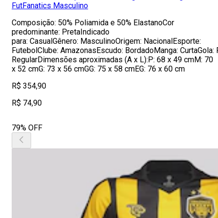
FutFanatics Masculino
Composição: 50% Poliamida e 50% ElastanoCor
predominante: PretaIndicado
para: CasualGênero: MasculinoOrigem: NacionalEsporte:
FutebolClube: AmazonasEscudo: BordadoManga: CurtaGola:
RegularDimensões aproximadas (A x L):P: 68 x 49 cmM: 70
x 52 cmG: 73 x 56 cmGG: 75 x 58 cmEG: 76 x 60 cm
R$ 354,90
R$ 74,90
79% OFF