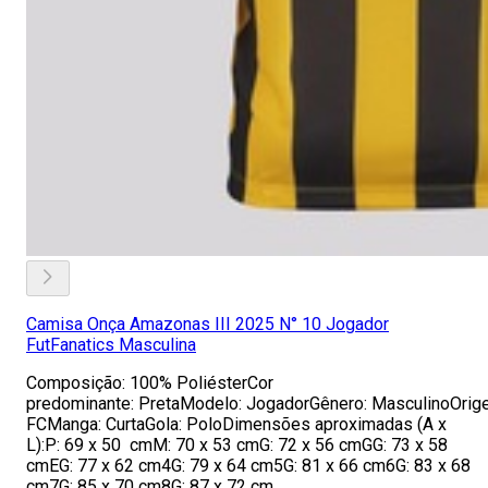
Camisa Onça Amazonas III 2025 N° 10 Jogador
FutFanatics Masculina
Composição: 100% PoliésterCor
predominante: PretaModelo: JogadorGênero: MasculinoOri
FCManga: CurtaGola: PoloDimensões aproximadas (A x
L):P: 69 x 50 cmM: 70 x 53 cmG: 72 x 56 cmGG: 73 x 58
cmEG: 77 x 62 cm4G: 79 x 64 cm5G: 81 x 66 cm6G: 83 x 68
cm7G: 85 x 70 cm8G: 87 x 72 cm