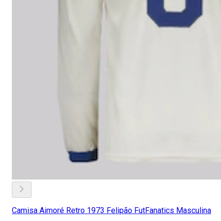
Camisa Aimoré Retro 1973 Felipão FutFanatics Masculina