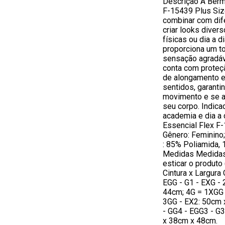
Descrição A Berm
F-15439 Plus Size
combinar com dif
criar looks diver
físicas ou dia a 
proporciona um t
sensação agradáve
conta com proteç
de alongamento e
sentidos, garanti
movimento e se a
seu corpo. Indica
academia e dia a
Essencial Flex F-
Gênero: Feminino
: 85% Poliamida, 
Medidas Medidas
esticar o produto
Cintura x Largura 
EGG - G1 - EXG -
44cm; 4G = 1XGG 
3GG - EX2: 50cm 
- GG4 - EGG3 - G
x 38cm x 48cm.