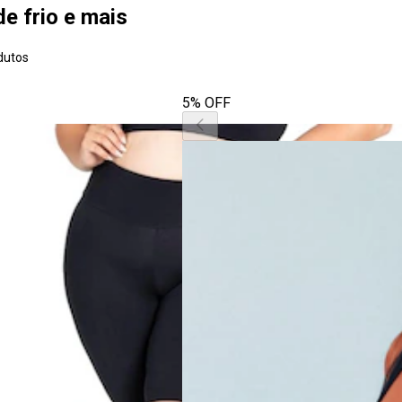
de frio e mais
dutos
5% OFF