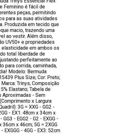
uda Trinys Essencial Flex
 Feminino é fácil de
erentes peças, permitindo
sos para as suas atividades
dia. Produzida em tecido que
oque macio, trazendo uma
l ao vestir. Além disso,
ão UV50+ e propriedades
 elasticidade em ambos os
ndo total liberdade de
justando perfeitamente ao
do para corrida, caminhada,
 dia! Modelo: Bermuda
15439 Plus Size; Cor: Preto;
; Marca: Trinys; Composição
15% Elastano; Tabela de
 Aproximadas - Sem
 (Comprimento x Largura
Quadril): 3G = XXG - GG2 -
 2GG - EX1: 48cm x 34cm x
- GG3 - EGG2 - G2 - EXGG -
x 36cm x 46cm; 5G = 2XGG
3 - EXGGG - 4GG - EX3: 52cm