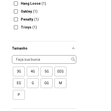
Hang Loose
(1)
Oakley
(1)
Penalty
(1)
Trinys
(1)
Tamanho
Tamanho
3G
4G
5G
EEG
EG
G
GG
M
P