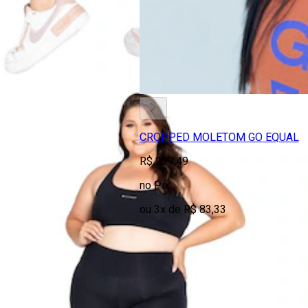
CROPPED MOLETOM GO EQUAL
R$ 237,49
no Pix
ou 3x de R$ 83,33