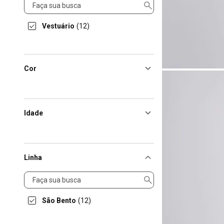
Categorias
Vestuário
(12)
Cor
Idade
Linha
Linha
São Bento
(12)