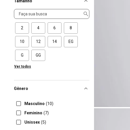
Tamanho
Tamanho
2
4
6
8
10
12
14
EG
G
GG
Ver todos
Gênero
Masculino
(10)
Feminino
(7)
Unissex
(5)