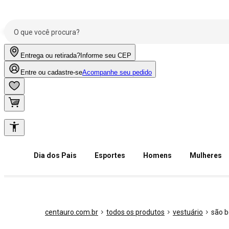
Entrega ou retirada?
Informe seu CEP
Entre ou cadastre-se
Acompanhe seu pedido
Dia dos Pais
Esportes
Homens
Mulheres
centauro.com.br
todos os produtos
vestuário
são b