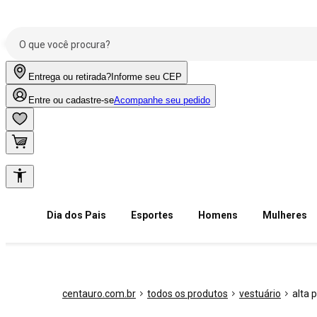
Entrega ou retirada?
Informe seu CEP
Entre ou cadastre-se
Acompanhe seu pedido
Dia dos Pais
Esportes
Homens
Mulheres
centauro.com.br
todos os produtos
vestuário
alta 