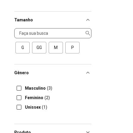
Tamanho
Tamanho
G
GG
M
P
Gênero
Masculino
(3)
Feminino
(2)
Unissex
(1)
Produto