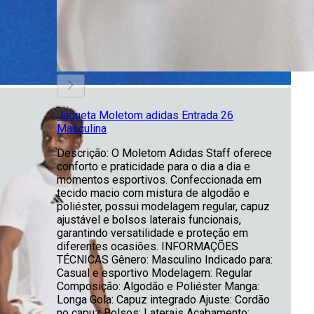
Jaqueta Moletom adidas Entrada 26
Masculina
Descrição: O Moletom Adidas Staff oferece
conforto e praticidade para o dia a dia e
momentos esportivos. Confeccionada em
tecido macio com mistura de algodão e
poliéster, possui modelagem regular, capuz
ajustável e bolsos laterais funcionais,
garantindo versatilidade e proteção em
diferentes ocasiões. INFORMAÇÕES
TÉCNICAS Gênero: Masculino Indicado para:
Casual e esportivo Modelagem: Regular
Composição: Algodão e Poliéster Manga:
Longa Gola: Capuz integrado Ajuste: Cordão
no capuz Bolsos: Laterais Acabamento: