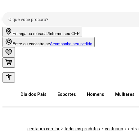
Entrega ou retirada?
Informe seu CEP
Entre ou cadastre-se
Acompanhe seu pedido
Dia dos Pais
Esportes
Homens
Mulheres
centauro.com.br
todos os produtos
vestuário
entr