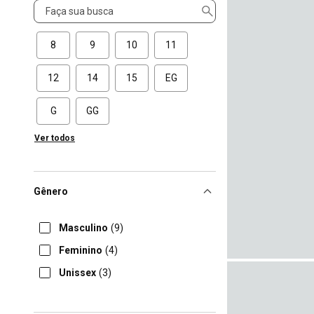
Tamanho
8
9
10
11
12
14
15
EG
G
GG
Ver todos
Gênero
Masculino
(9)
Feminino
(4)
Unissex
(3)