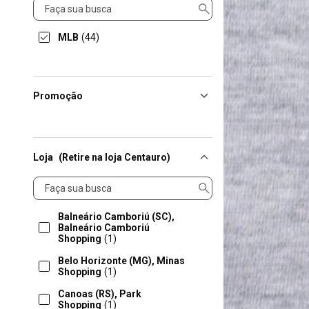
Linha
MLB
(44)
Promoção
Loja
(Retire na loja Centauro)
Loja
Balneário Camboriú (SC),
Balneário Camboriú
Shopping
(1)
Belo Horizonte (MG), Minas
Shopping
(1)
Canoas (RS), Park
Shopping
(1)