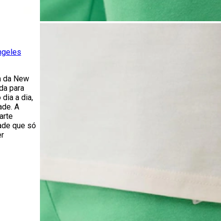
ngeles
a da New
da para
dia a dia,
ade. A
arte
dade que só
er