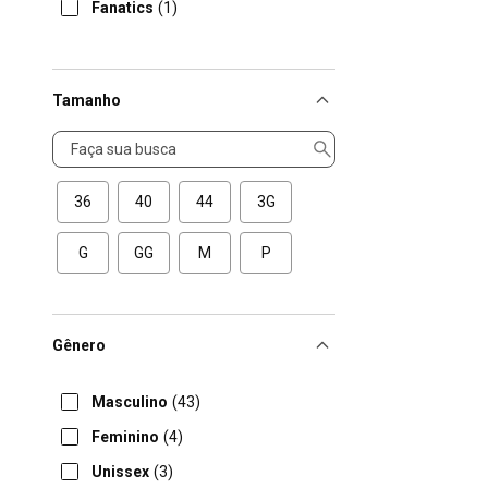
Fanatics
(1)
Tamanho
Tamanho
36
40
44
3G
G
GG
M
P
Gênero
Masculino
(43)
Feminino
(4)
Unissex
(3)