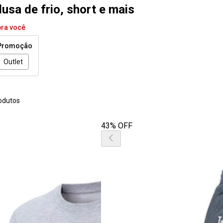
lusa de frio, short e mais
pra você
Promoção
Outlet
odutos
43% OFF