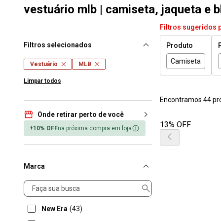
vestuário mlb | camiseta, jaqueta e b
Filtros sugeridos 
Filtros selecionados
Produto
Camiseta
Vestuário
MLB
Limpar todos
Encontramos 44 pr
Onde retirar perto de você
13% OFF
+10% OFF
na próxima compra em loja
Marca
Marca
New Era
(43)