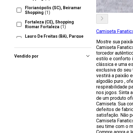
Florianópolis (SC), Beiramar
Shopping
(1)
Fortaleza (CE), Shopping
Riomar Fortaleza
(1)
Camiseta Fanati
Lauro De Freitas (BA), Parque
Shopping Bahia
(1)
Mostre sua paixã
Camiseta Fanatic
Recife (PE), Shopping Casa
torcedor autêntic
Forte
(1)
Vendido por
estilo e conforto
clássica e uma e
Rio De Janeiro (RJ), Norte
Shopping Rj
(1)
exclusiva do seu 
vestirá a paixão 
algodão puro , of
respirabilidade pa
nos jogos. Sinta 
de um produto ofi
Camiseta. Sua com
defeitos de fabri
satisfação. Não p
Camiseta Fanatic
seu time com o má
Compre agora e le