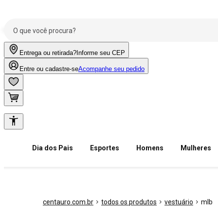
Entrega ou retirada?
Informe seu CEP
Entre ou cadastre-se
Acompanhe seu pedido
Dia dos Pais
Esportes
Homens
Mulheres
centauro.com.br
todos os produtos
vestuário
mlb