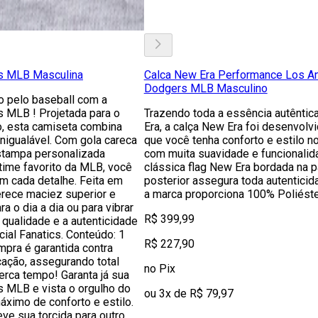
cs MLB Masculina
Calca New Era Performance Los A
Dodgers MLB Masculino
o pelo baseball com a
s MLB ! Projetada para o
Trazendo toda a essência autêntic
o, esta camiseta combina
Era, a calça New Era foi desenvolvi
 inigualável. Com gola careca
que você tenha conforto e estilo no 
stampa personalizada
com muita suavidade e funcionalid
time favorito da MLB, você
clássica flag New Era bordada na p
em cada detalhe. Feita em
posterior assegura toda autentici
erece maciez superior e
a marca proporciona 100% Poliést
ra o dia a dia ou para vibrar
R$ 399,99
a qualidade e a autenticidade
cial Fanatics. Conteúdo: 1
R$ 227,90
pra é garantida contra
cação, assegurando total
no Pix
erca tempo! Garanta já sua
s MLB e vista o orgulho do
ou 3x de R$ 79,97
ximo de conforto e estilo.
ve sua torcida para outro