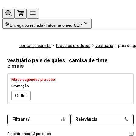
Entrega ou retirada?
Informe o seu CEP
centauro.com.br
todos os produtos
vestuário
pais de g
vestuário pais de gales | camisa de time
e mais
Filtros sugeridos pra você
Promoção
Outlet
Filtrar
Relevância
(2)
Encontramos 13 produtos