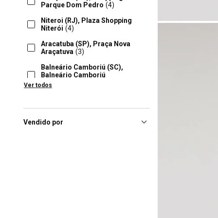
Parque Dom Pedro
(4)
Niteroi (RJ), Plaza Shopping
Niterói
(4)
Aracatuba (SP), Praça Nova
Araçatuva
(3)
Balneário Camboriú (SC),
Balneário Camboriú
Shopping
(3)
Ver todos
Barueri (SP), Iguatemi
Alphaville
(3)
Barueri (SP), Shopping
Vendido por
Tamboré
(3)
Campinas (SP), Iguatemi
Campinas
(3)
Goiania (GO), Flamboyant
Shopping Center
(3)