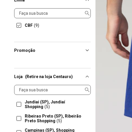
Linha
Linha
CBF
(9)
Promoção
Loja
(Retire na loja Centauro)
Loja
Jundiai (SP), Jundiaí
Shopping
(5)
Ribeirao Preto (SP), Ribeirão
Preto Shopping
(5)
Campinas (SP), Shopping