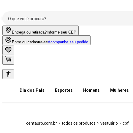
Entrega ou retirada?
Informe seu CEP
Entre ou cadastre-se
Acompanhe seu pedido
Dia dos Pais
Esportes
Homens
Mulheres
centauro.com.br
todos os produtos
vestuário
cbf