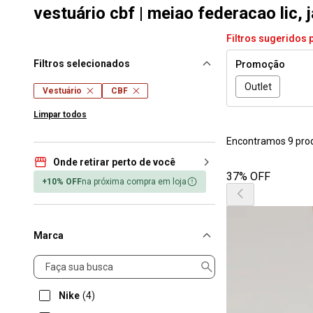
vestuário cbf | meiao federacao lic, 
Filtros sugeridos 
Filtros selecionados
Promoção
Outlet
Vestuário
CBF
Limpar todos
Encontramos 9 pro
Onde retirar perto de você
37% OFF
+10% OFF
na próxima compra em loja
Marca
Marca
Nike
(4)