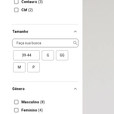
Centauro
(3)
Cbf
(2)
Tamanho
Tamanho
39-44
G
GG
M
P
Gênero
Masculino
(8)
Feminino
(4)