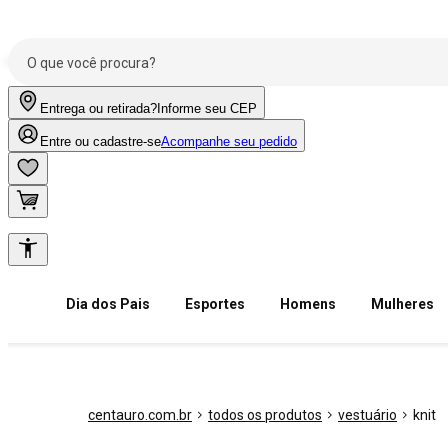
Entrega ou retirada?
Informe seu CEP
Entre ou cadastre-se
Acompanhe seu pedido
Dia dos Pais
Esportes
Homens
Mulheres
centauro.com.br
todos os produtos
vestuário
knit