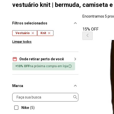
vestuário knit | bermuda, camiseta e
Encontramos 5 pro
Filtros selecionados
15% OFF
Vestuário
Knit
Limpar todos
Onde retirar perto de você
+10% OFF
na próxima compra em loja
Marca
Marca
Nike
(5)