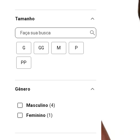
Tamanho
Tamanho
G
GG
M
P
PP
Gênero
Masculino
(4)
Feminino
(1)