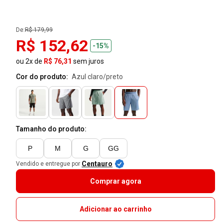
De:
R$ 179,99
R$ 152,62
-15%
ou 2x de
R$ 76,31
sem juros
Cor do produto:
azul claro/preto
Tamanho do produto:
P
M
G
GG
Centauro
Vendido e entregue por
Comprar agora
Adicionar ao carrinho