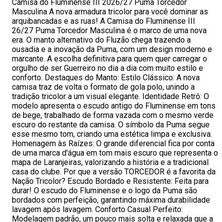
Camisa do Fluminense III 2026/27 Puma Torcedor
Masculina A nova armadura tricolor para você dominar as
arquibancadas e as ruas! A Camisa do Fluminense III
26/27 Puma Torcedor Masculina é o marco de uma nova
era. O manto alternativo do Fluzão chega trazendo a
ousadia e a inovação da Puma, com um design moderno e
marcante. A escolha definitiva para quem quer carregar o
orgulho de ser Guerreiro no dia a dia com muito estilo e
conforto. Destaques do Manto: Estilo Clássico: A nova
camisa traz de volta o formato de gola polo, unindo a
tradição tricolor a um visual elegante. Identidade Retrô: O
modelo apresenta o escudo antigo do Fluminense em tons
de bege, trabalhado de forma vazada com o mesmo verde
escuro do restante da camisa. O símbolo da Puma segue
esse mesmo tom, criando uma estética limpa e exclusiva.
Homenagem às Raízes: O grande diferencial fica por conta
de uma marca d'água em tom mais escuro que representa o
mapa de Laranjeiras, valorizando a história e a tradicional
casa do clube. Por que a versão TORCEDOR é a favorita da
Nação Tricolor? Escudo Bordado e Resistente: Feita para
durar! O escudo do Fluminense e o logo da Puma são
bordados com perfeição, garantindo máxima durabilidade
lavagem após lavagem. Conforto Casual Perfeito:
Modelagem padrão, um pouco mais solta e relaxada que a