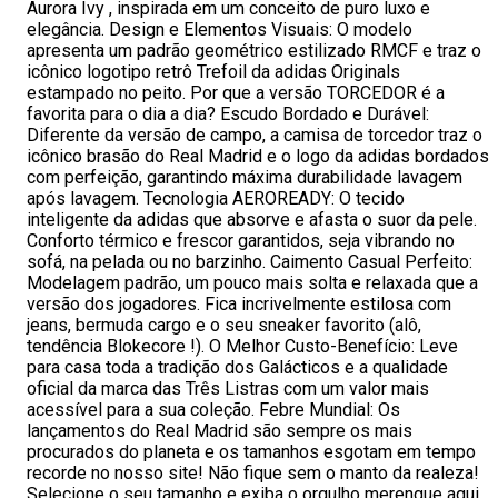
Aurora Ivy , inspirada em um conceito de puro luxo e
elegância. Design e Elementos Visuais: O modelo
apresenta um padrão geométrico estilizado RMCF e traz o
icônico logotipo retrô Trefoil da adidas Originals
estampado no peito. Por que a versão TORCEDOR é a
favorita para o dia a dia? Escudo Bordado e Durável:
Diferente da versão de campo, a camisa de torcedor traz o
icônico brasão do Real Madrid e o logo da adidas bordados
com perfeição, garantindo máxima durabilidade lavagem
após lavagem. Tecnologia AEROREADY: O tecido
inteligente da adidas que absorve e afasta o suor da pele.
Conforto térmico e frescor garantidos, seja vibrando no
sofá, na pelada ou no barzinho. Caimento Casual Perfeito:
Modelagem padrão, um pouco mais solta e relaxada que a
versão dos jogadores. Fica incrivelmente estilosa com
jeans, bermuda cargo e o seu sneaker favorito (alô,
tendência Blokecore !). O Melhor Custo-Benefício: Leve
para casa toda a tradição dos Galácticos e a qualidade
oficial da marca das Três Listras com um valor mais
acessível para a sua coleção. Febre Mundial: Os
lançamentos do Real Madrid são sempre os mais
procurados do planeta e os tamanhos esgotam em tempo
recorde no nosso site! Não fique sem o manto da realeza!
Selecione o seu tamanho e exiba o orgulho merengue aqui