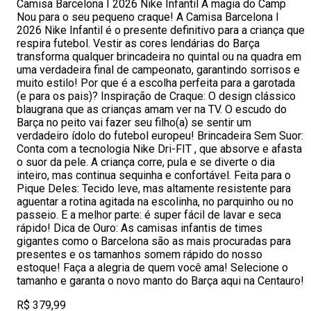
Camisa Barcelona I 2026 Nike Infantil A magia do Camp
Nou para o seu pequeno craque! A Camisa Barcelona I
2026 Nike Infantil é o presente definitivo para a criança que
respira futebol. Vestir as cores lendárias do Barça
transforma qualquer brincadeira no quintal ou na quadra em
uma verdadeira final de campeonato, garantindo sorrisos e
muito estilo! Por que é a escolha perfeita para a garotada
(e para os pais)? Inspiração de Craque: O design clássico
blaugrana que as crianças amam ver na TV. O escudo do
Barça no peito vai fazer seu filho(a) se sentir um
verdadeiro ídolo do futebol europeu! Brincadeira Sem Suor:
Conta com a tecnologia Nike Dri-FIT , que absorve e afasta
o suor da pele. A criança corre, pula e se diverte o dia
inteiro, mas continua sequinha e confortável. Feita para o
Pique Deles: Tecido leve, mas altamente resistente para
aguentar a rotina agitada na escolinha, no parquinho ou no
passeio. E a melhor parte: é super fácil de lavar e seca
rápido! Dica de Ouro: As camisas infantis de times
gigantes como o Barcelona são as mais procuradas para
presentes e os tamanhos somem rápido do nosso
estoque! Faça a alegria de quem você ama! Selecione o
tamanho e garanta o novo manto do Barça aqui na Centauro!
R$ 379,99