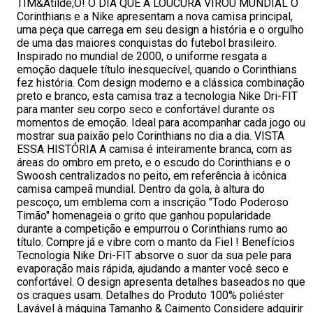
TIM&Atilde;O! O DIA QUE A LOUCURA VIROU MUNDIAL O
Corinthians e a Nike apresentam a nova camisa principal,
uma peça que carrega em seu design a história e o orgulho
de uma das maiores conquistas do futebol brasileiro.
Inspirado no mundial de 2000, o uniforme resgata a
emoção daquele título inesquecível, quando o Corinthians
fez história. Com design moderno e a clássica combinação
preto e branco, esta camisa traz a tecnologia Nike Dri-FIT
para manter seu corpo seco e confortável durante os
momentos de emoção. Ideal para acompanhar cada jogo ou
mostrar sua paixão pelo Corinthians no dia a dia. VISTA
ESSA HISTÓRIA A camisa é inteiramente branca, com as
áreas do ombro em preto, e o escudo do Corinthians e o
Swoosh centralizados no peito, em referência à icônica
camisa campeã mundial. Dentro da gola, à altura do
pescoço, um emblema com a inscrição "Todo Poderoso
Timão" homenageia o grito que ganhou popularidade
durante a competição e empurrou o Corinthians rumo ao
título. Compre já e vibre com o manto da Fiel ! Benefícios
Tecnologia Nike Dri-FIT absorve o suor da sua pele para
evaporação mais rápida, ajudando a manter você seco e
confortável. O design apresenta detalhes baseados no que
os craques usam. Detalhes do Produto 100% poliéster
Lavável à máquina Tamanho & Caimento Considere adquirir