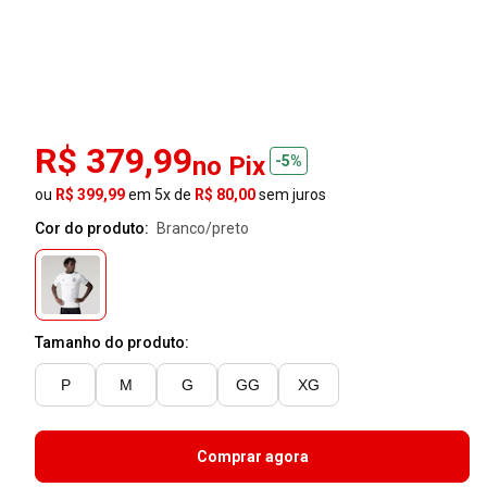
R$ 379,99
no Pix
-5%
ou
R$ 399,99
em 5x de
R$ 80,00
sem juros
Cor do produto:
branco/preto
Tamanho do produto:
P
M
G
GG
XG
Comprar agora