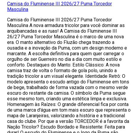
Camisa do Fluminense III 2026/27 Puma Torcedor
Masculina
Camisa do Fluminense III 2026/27 Puma Torcedor
Masculina A nova armadura tricolor para você dominar as
arquibancadas e as ruas! A Camisa do Fluminense III
26/27 Puma Torcedor Masculina é o marco de uma nova
era. O manto alternativo do Fluzão chega trazendo a
ousadia e a inovação da Puma, com um design moderno e
marcante. A escolha definitiva para quem quer carregar o
orgulho de ser Guerreiro no dia a dia com muito estilo e
conforto. Destaques do Manto: Estilo Clássico: A nova
camisa traz de volta o formato de gola polo, unindo a
tradição tricolor a um visual elegante. Identidade Retrô: O
modelo apresenta o escudo antigo do Fluminense em tons
de bege, trabalhado de forma vazada com o mesmo verde
escuro do restante da camisa. O símbolo da Puma segue
esse mesmo tom, criando uma estética limpa e exclusiva.
Homenagem às Raízes: O grande diferencial fica por conta
de uma marca d'água em tom mais escuro que representa o
mapa de Laranjeiras, valorizando a história e a tradicional
casa do clube. Por que a versão TORCEDOR é a favorita da
Nação Tricolor? Escudo Bordado e Resistente: Feita para
durar! O escudo do Fluminense e o logo da Puma são