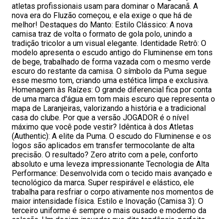
atletas profissionais usam para dominar o Maracanã. A
nova era do Fluzão começou, e ela exige o que há de
melhor! Destaques do Manto: Estilo Clássico: A nova
camisa traz de volta o formato de gola polo, unindo a
tradição tricolor a um visual elegante. Identidade Retrô: O
modelo apresenta o escudo antigo do Fluminense em tons
de bege, trabalhado de forma vazada com o mesmo verde
escuro do restante da camisa. O símbolo da Puma segue
esse mesmo tom, criando uma estética limpa e exclusiva.
Homenagem às Raízes: O grande diferencial fica por conta
de uma marca d'água em tom mais escuro que representa o
mapa de Laranjeiras, valorizando a história e a tradicional
casa do clube. Por que a versão JOGADOR é o nível
máximo que você pode vestir? Idêntica à dos Atletas
(Authentic): A elite da Puma. O escudo do Fluminense e os
logos são aplicados em transfer termocolante de alta
precisão. O resultado? Zero atrito com a pele, conforto
absoluto e uma leveza impressionante Tecnologia de Alta
Performance: Desenvolvida com o tecido mais avançado e
tecnológico da marca. Super respirável e elástico, ele
trabalha para resfriar o corpo ativamente nos momentos de
maior intensidade física. Estilo e Inovação (Camisa 3): O
terceiro uniforme é sempre o mais ousado e moderno da