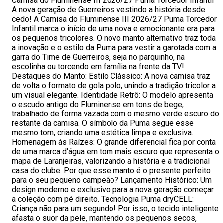
Camisa do Fluminense III 2026/27 Puma Torcedor Infantil
A nova geração de Guerreiros vestindo a história desde
cedo! A Camisa do Fluminense III 2026/27 Puma Torcedor
Infantil marca o início de uma nova e emocionante era para
os pequenos tricolores. O novo manto alternativo traz toda
a inovação e o estilo da Puma para vestir a garotada com a
garra do Time de Guerreiros, seja no parquinho, na
escolinha ou torcendo em família na frente da TV!
Destaques do Manto: Estilo Clássico: A nova camisa traz
de volta o formato de gola polo, unindo a tradição tricolor a
um visual elegante. Identidade Retrô: O modelo apresenta
o escudo antigo do Fluminense em tons de bege,
trabalhado de forma vazada com o mesmo verde escuro do
restante da camisa. O símbolo da Puma segue esse
mesmo tom, criando uma estética limpa e exclusiva.
Homenagem às Raízes: O grande diferencial fica por conta
de uma marca d'água em tom mais escuro que representa o
mapa de Laranjeiras, valorizando a história e a tradicional
casa do clube. Por que esse manto é o presente perfeito
para o seu pequeno campeão? Lançamento Histórico: Um
design moderno e exclusivo para a nova geração começar
a coleção com pé direito. Tecnologia Puma dryCELL:
Criança não para um segundo! Por isso, o tecido inteligente
afasta o suor da pele, mantendo os pequenos secos,