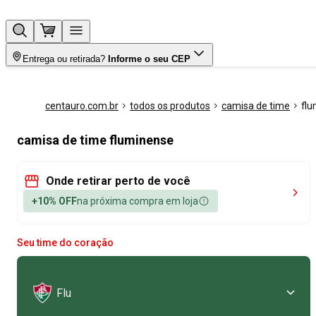
Entrega ou retirada?
Informe o seu CEP
centauro.com.br
todos os produtos
camisa de time
fl
camisa de time fluminense
Onde retirar perto de você
+10% OFF
na próxima compra em loja
Seu time do coração
Flu