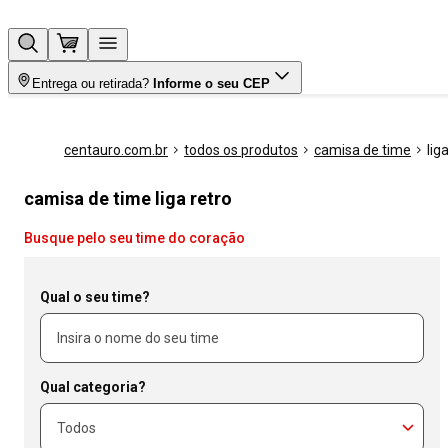
Entrega ou retirada?
Informe o seu CEP
centauro.com.br
todos os produtos
camisa de time
lig
camisa de time liga retro
Busque pelo seu time do coração
Qual o seu time?
Qual categoria?