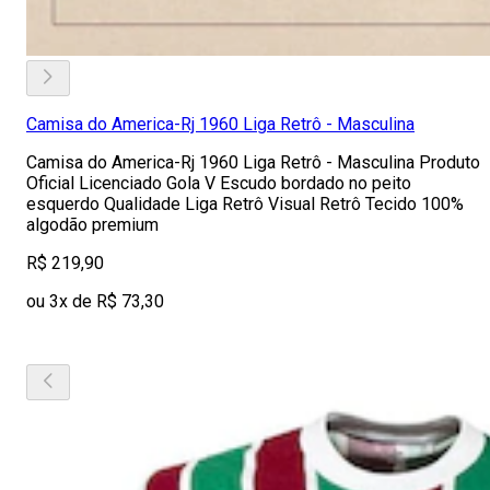
Camisa do America-Rj 1960 Liga Retrô - Masculina
Camisa do America-Rj 1960 Liga Retrô - Masculina Produto
Oficial Licenciado Gola V Escudo bordado no peito
esquerdo Qualidade Liga Retrô Visual Retrô Tecido 100%
algodão premium
R$ 219,90
ou 3x de R$ 73,30