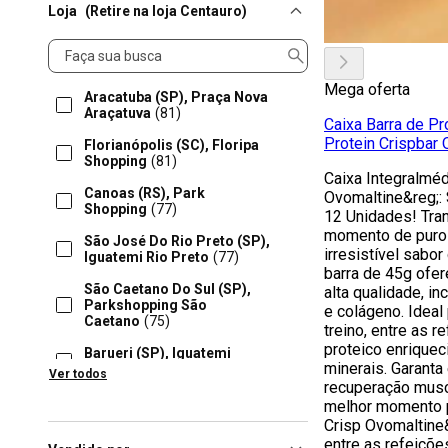
Loja
(Retire na loja Centauro)
Loja
Mega oferta
Aracatuba (SP), Praça Nova
Araçatuva
(81)
Caixa Barra de Pr
Protein Crispbar
Florianópolis (SC), Floripa
Shopping
(81)
Caixa Integralméd
Canoas (RS), Park
Ovomaltine&reg;:
Shopping
(77)
12 Unidades! Tra
momento de puro 
São José Do Rio Preto (SP),
irresistível sabo
Iguatemi Rio Preto
(77)
barra de 45g ofer
São Caetano Do Sul (SP),
alta qualidade, in
Parkshopping São
e colágeno. Ideal
Caetano
(75)
treino, entre as 
proteico enriquec
Barueri (SP), Iguatemi
minerais. Garanta
Alphaville
(74)
Ver todos
recuperação muscu
Campinas (SP), Iguatemi
melhor momento p
Campinas
(72)
Crisp Ovomaltine
entre as refeições