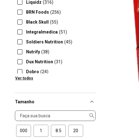
Liquidz
(316)
BRN Foods
(256)
Black Skull
(55)
Integralmedica
(51)
Soldiers Nutrition
(45)
Nutrify
(38)
Dux Nutrition
(31)
Dobro
(24)
Ver todos
Nutrata
(13)
Tamanho
Tamanho
000
1
8.5
20