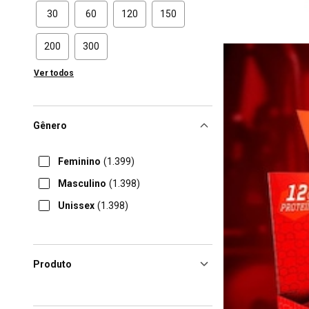
30
60
120
150
200
300
Ver todos
Gênero
Feminino
(1.399)
Masculino
(1.398)
Unissex
(1.398)
Produto