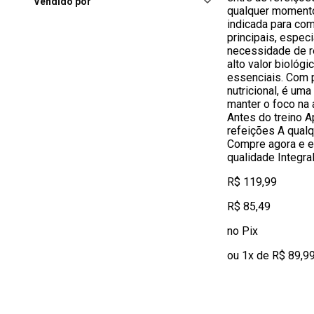
Pato Branco (PR), Pato Branco
Vendido por
qualquer moment
Shopping
(72)
indicada para co
Ribeirao Preto (SP), Iguatemi
principais, espec
Ribeirão Preto
(72)
necessidade de r
alto valor biológ
Rio De Janeiro (RJ), Shopping
essenciais. Com p
Nova América
(72)
nutricional, é uma
manter o foco na 
Antes do treino A
refeições A qual
Compre agora e e
qualidade Integra
R$ 119,99
R$ 85,49
no Pix
ou 1x de R$ 89,9