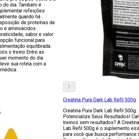
o do dia. Também é
mplementar refeições
ialmente quando há
eposição de proteínas de
ico e aminoácidos
raticidade, sabor e valor
 opção funcional para
alimentação equilibrada.
pós o treino Entre as
quer momento do dia
leve sua rotina com a
lmédica.
Creatina Pura Dark Lab Refil 500g
Creatina Pura Dark Lab Refil 500g :
9
Potencialize Seus Resultados! Ca
treinos sem resultados? A Creatin
Lab Refil 500g é o suplemento ess
para você que busca performance