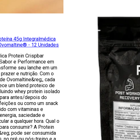
oteína 45g Integralmédica
 Ovomaltine® - 12 Unidades
ica Protein Crispbar
 Sabor e Performance em
nsforme seu lanche em um
prazer e nutrição. Com o
r de Ovomaltine&reg;, cada
ece um blend proteico de
cluindo whey protein isolado
 para antes/depois do
refeições ou como um snack
ido com vitaminas e
 energia, saciedade e
lar a qualquer hora. Qual o
ara consumir? A Protein
&reg; pode ser consumida
, no pré ou pós-treino e a