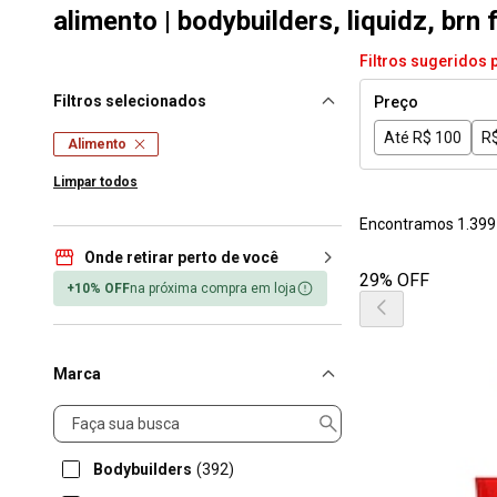
alimento | bodybuilders, liquidz, brn
Filtros sugeridos 
Filtros selecionados
Preço
Até R$ 100
R$
Alimento
Limpar todos
Encontramos 1.399
Onde retirar perto de você
29% OFF
+10% OFF
na próxima compra em loja
Marca
Marca
Bodybuilders
(392)