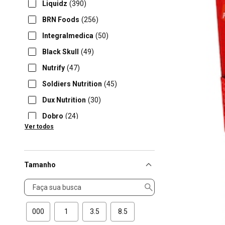
Liquidz
(390)
BRN Foods
(256)
Integralmedica
(50)
Black Skull
(49)
Nutrify
(47)
Soldiers Nutrition
(45)
Dux Nutrition
(30)
Dobro
(24)
Ver todos
Power1One
(13)
Tamanho
Tamanho
000
1
3.5
8.5