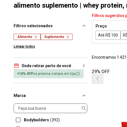
alimento suplemento | whey protein,
Filtros sugeridos 
Filtros selecionados
Preço
Até R$ 100
R$
Alimento
Suplemento
Limpar todos
Encontramos 1.421
Onde retirar perto de você
29% OFF
+10% OFF
na próxima compra em loja
Marca
Marca
Bodybuilders
(392)