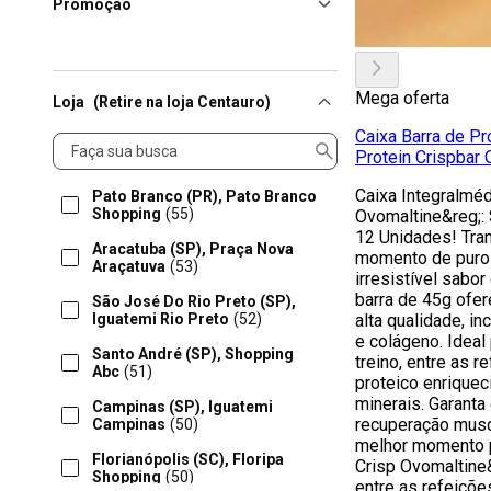
Promoção
Mega oferta
Loja
(Retire na loja Centauro)
Caixa Barra de Pr
Loja
Protein Crispbar
Caixa Integralméd
Pato Branco (PR), Pato Branco
Shopping
(55)
Ovomaltine&reg;:
12 Unidades! Tra
Aracatuba (SP), Praça Nova
momento de puro 
Araçatuva
(53)
irresistível sabo
barra de 45g ofer
São José Do Rio Preto (SP),
Iguatemi Rio Preto
(52)
alta qualidade, in
e colágeno. Ideal
Santo André (SP), Shopping
treino, entre as 
Abc
(51)
proteico enriquec
minerais. Garanta
Campinas (SP), Iguatemi
recuperação muscu
Campinas
(50)
melhor momento p
Florianópolis (SC), Floripa
Crisp Ovomaltine
Shopping
(50)
entre as refeições