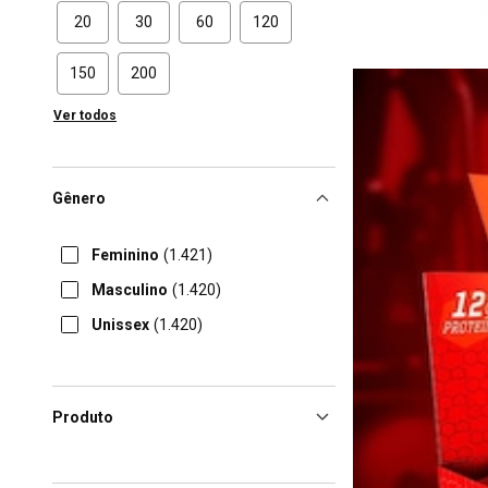
20
30
60
120
150
200
Ver todos
Gênero
Feminino
(1.421)
Masculino
(1.420)
Unissex
(1.420)
Produto