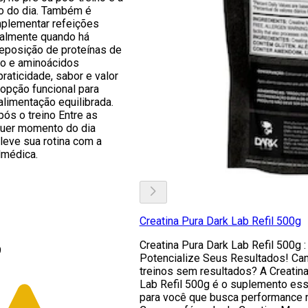
o do dia. Também é
mplementar refeições
ialmente quando há
eposição de proteínas de
ico e aminoácidos
raticidade, sabor e valor
 opção funcional para
alimentação equilibrada.
pós o treino Entre as
quer momento do dia
leve sua rotina com a
lmédica.
Creatina Pura Dark Lab Refil 500g
Creatina Pura Dark Lab Refil 500g :
9
Potencialize Seus Resultados! Ca
treinos sem resultados? A Creatin
Lab Refil 500g é o suplemento ess
para você que busca performance