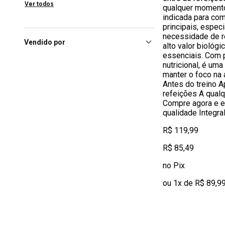
Ver todos
qualquer moment
Ribeirao Preto (SP), Iguatemi
indicada para co
Ribeirão Preto
(50)
principais, espec
Canoas (RS), Park
necessidade de r
Shopping
(49)
Vendido por
alto valor biológ
essenciais. Com p
Ribeirao Preto (SP), Ribeirão
nutricional, é uma
Preto Shopping
(48)
manter o foco na 
Sao Paulo (SP), Plaza Sul
Antes do treino A
Shopping
(48)
refeições A qual
Compre agora e e
qualidade Integra
R$ 119,99
R$ 85,49
no Pix
ou 1x de R$ 89,9