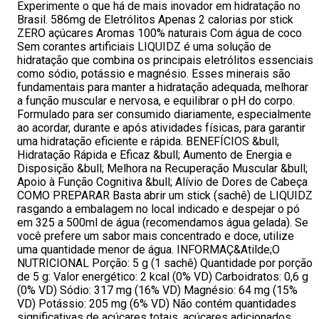
Experimente o que há de mais inovador em hidratação no
Brasil. 586mg de Eletrólitos Apenas 2 calorias por stick
ZERO açúcares Aromas 100% naturais Com água de coco
Sem corantes artificiais LIQUIDZ é uma solução de
hidratação que combina os principais eletrólitos essenciais
como sódio, potássio e magnésio. Esses minerais são
fundamentais para manter a hidratação adequada, melhorar
a função muscular e nervosa, e equilibrar o pH do corpo.
Formulado para ser consumido diariamente, especialmente
ao acordar, durante e após atividades físicas, para garantir
uma hidratação eficiente e rápida. BENEFÍCIOS &bull;
Hidratação Rápida e Eficaz &bull; Aumento de Energia e
Disposição &bull; Melhora na Recuperação Muscular &bull;
Apoio à Função Cognitiva &bull; Alívio de Dores de Cabeça
COMO PREPARAR Basta abrir um stick (sachê) de LIQUIDZ
rasgando a embalagem no local indicado e despejar o pó
em 325 a 500ml de água (recomendamos água gelada). Se
você prefere um sabor mais concentrado e doce, utilize
uma quantidade menor de água. INFORMAÇ&Atilde;O
NUTRICIONAL Porção: 5 g (1 sachê) Quantidade por porção
de 5 g: Valor energético: 2 kcal (0% VD) Carboidratos: 0,6 g
(0% VD) Sódio: 317 mg (16% VD) Magnésio: 64 mg (15%
VD) Potássio: 205 mg (6% VD) Não contém quantidades
significativas de açúcares totais, açúcares adicionados,