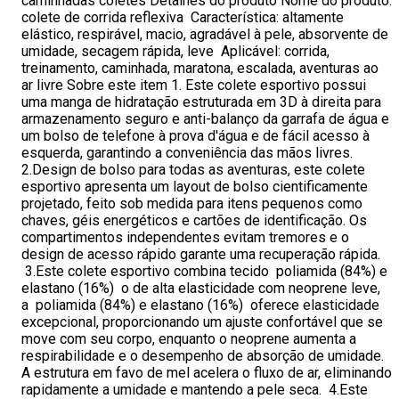
caminhadas coletes Detalhes do produto Nome do produto:
colete de corrida reflexiva Característica: altamente
elástico, respirável, macio, agradável à pele, absorvente de
umidade, secagem rápida, leve Aplicável: corrida,
treinamento, caminhada, maratona, escalada, aventuras ao
ar livre Sobre este item 1. Este colete esportivo possui
uma manga de hidratação estruturada em 3D à direita para
armazenamento seguro e anti-balanço da garrafa de água e
um bolso de telefone à prova d'água e de fácil acesso à
esquerda, garantindo a conveniência das mãos livres.
2.Design de bolso para todas as aventuras, este colete
esportivo apresenta um layout de bolso cientificamente
projetado, feito sob medida para itens pequenos como
chaves, géis energéticos e cartões de identificação. Os
compartimentos independentes evitam tremores e o
design de acesso rápido garante uma recuperação rápida.
3.Este colete esportivo combina tecido poliamida (84%) e
elastano (16%) o de alta elasticidade com neoprene leve,
a poliamida (84%) e elastano (16%) oferece elasticidade
excepcional, proporcionando um ajuste confortável que se
move com seu corpo, enquanto o neoprene aumenta a
respirabilidade e o desempenho de absorção de umidade.
A estrutura em favo de mel acelera o fluxo de ar, eliminando
rapidamente a umidade e mantendo a pele seca. 4.Este