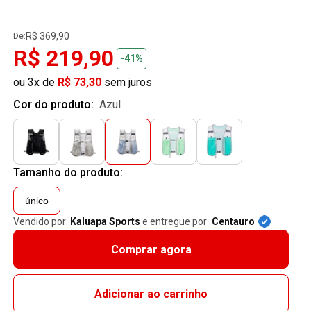
R$ 369,90
De:
R$ 219,90
-41%
ou 3x de
R$ 73,30
sem juros
Cor do produto:
azul
Tamanho do produto:
único
Vendido por:
Kaluapa Sports
e entregue por
Centauro
Comprar agora
Adicionar ao carrinho