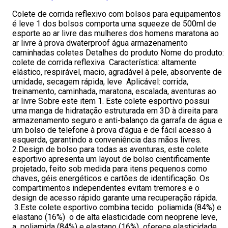
Colete de corrida reflexivo com bolsos para equipamentos
é leve 1 dos bolsos comporta uma squeeze de 500ml de
esporte ao ar livre das mulheres dos homens maratona ao
ar livre à prova dwaterproof água armazenamento
caminhadas coletes Detalhes do produto Nome do produto:
colete de corrida reflexiva Característica: altamente
elástico, respirável, macio, agradável à pele, absorvente de
umidade, secagem rápida, leve Aplicável: corrida,
treinamento, caminhada, maratona, escalada, aventuras ao
ar livre Sobre este item 1. Este colete esportivo possui
uma manga de hidratação estruturada em 3D à direita para
armazenamento seguro e anti-balanço da garrafa de água e
um bolso de telefone à prova d'água e de fácil acesso à
esquerda, garantindo a conveniência das mãos livres.
2.Design de bolso para todas as aventuras, este colete
esportivo apresenta um layout de bolso cientificamente
projetado, feito sob medida para itens pequenos como
chaves, géis energéticos e cartões de identificação. Os
compartimentos independentes evitam tremores e o
design de acesso rápido garante uma recuperação rápida.
3.Este colete esportivo combina tecido poliamida (84%) e
elastano (16%) o de alta elasticidade com neoprene leve,
a poliamida (84%) e elastano (16%) oferece elasticidade