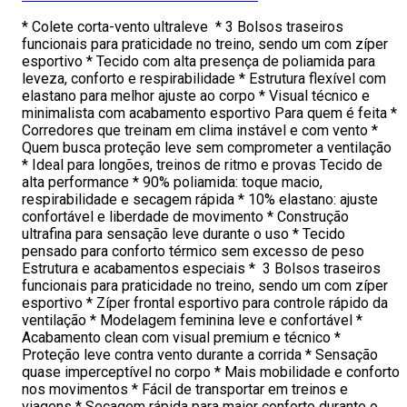
* Colete corta-vento ultraleve * 3 Bolsos traseiros
funcionais para praticidade no treino, sendo um com zíper
esportivo * Tecido com alta presença de poliamida para
leveza, conforto e respirabilidade * Estrutura flexível com
elastano para melhor ajuste ao corpo * Visual técnico e
minimalista com acabamento esportivo Para quem é feita *
Corredores que treinam em clima instável e com vento *
Quem busca proteção leve sem comprometer a ventilação
* Ideal para longões, treinos de ritmo e provas Tecido de
alta performance * 90% poliamida: toque macio,
respirabilidade e secagem rápida * 10% elastano: ajuste
confortável e liberdade de movimento * Construção
ultrafina para sensação leve durante o uso * Tecido
pensado para conforto térmico sem excesso de peso
Estrutura e acabamentos especiais * 3 Bolsos traseiros
funcionais para praticidade no treino, sendo um com zíper
esportivo * Zíper frontal esportivo para controle rápido da
ventilação * Modelagem feminina leve e confortável *
Acabamento clean com visual premium e técnico *
Proteção leve contra vento durante a corrida * Sensação
quase imperceptível no corpo * Mais mobilidade e conforto
nos movimentos * Fácil de transportar em treinos e
viagens * Secagem rápida para maior conforto durante o