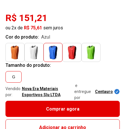
R$ 151,21
ou 2x de
R$ 75,61
sem juros
Cor do produto:
azul
Tamanho do produto:
G
e
Vendido
Nova Era Materiais
entregue
Centauro
por:
Esportivos Slu LTDA
por
Comprar agora
Adicionar ao carrinho