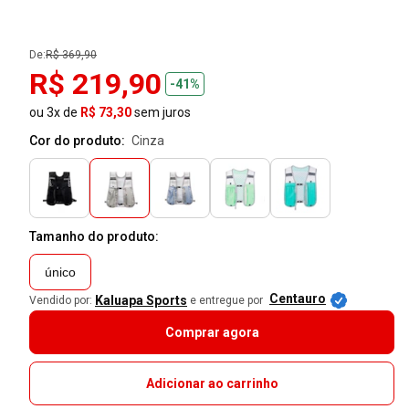
De:
R$ 369,90
R$ 219,90
-41%
ou 3x de
R$ 73,30
sem juros
Cor do produto:
cinza
Tamanho do produto:
único
Centauro
Kaluapa Sports
Vendido por:
e entregue por
Comprar agora
Adicionar ao carrinho