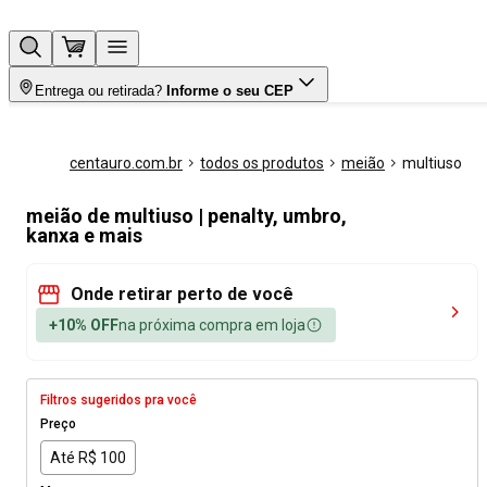
Entrega ou retirada?
Informe o seu CEP
centauro.com.br
todos os produtos
meião
multiuso
meião de multiuso | penalty, umbro,
kanxa e mais
Onde retirar perto de você
+10% OFF
na próxima compra em loja
Filtros sugeridos pra você
Preço
Até R$ 100