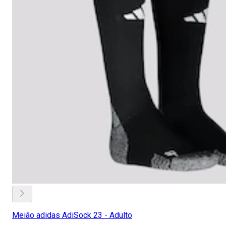
Meião adidas AdiSock 23 - Adulto