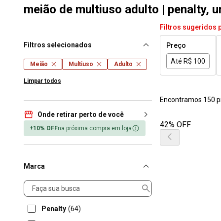
meião de multiuso adulto | penalty, 
Filtros sugeridos 
Filtros selecionados
Preço
Até R$ 100
Meião
Multiuso
Adulto
Limpar todos
Encontramos 150 p
Onde retirar perto de você
42% OFF
+10% OFF
na próxima compra em loja
Marca
Marca
Penalty
(64)