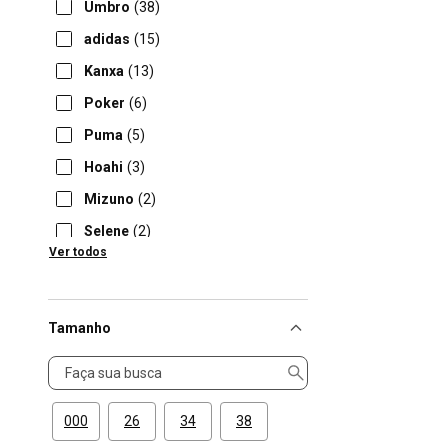
Umbro
(38)
adidas
(15)
Kanxa
(13)
Poker
(6)
Puma
(5)
Hoahi
(3)
Mizuno
(2)
Selene
(2)
Ver todos
Gold Sports
(1)
Tamanho
Tamanho
000
26
34
38