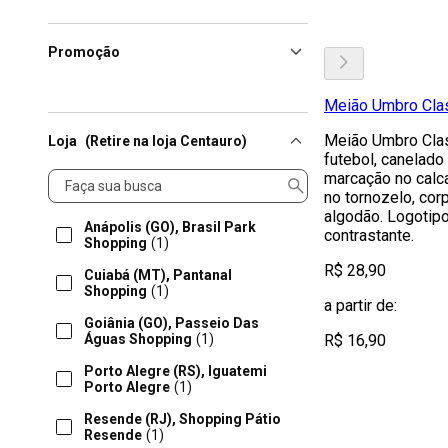
Promoção
Meião Umbro Clas
Meião Umbro Clas
Loja
(Retire na loja Centauro)
futebol, canelado
Loja
marcação no calca
no tornozelo, cor
algodão. Logotip
Anápolis (GO), Brasil Park
contrastante.
Shopping
(1)
R$ 28,90
Cuiabá (MT), Pantanal
Shopping
(1)
a partir de:
Goiânia (GO), Passeio Das
Águas Shopping
(1)
R$ 16,90
Porto Alegre (RS), Iguatemi
Porto Alegre
(1)
Resende (RJ), Shopping Pátio
Resende
(1)