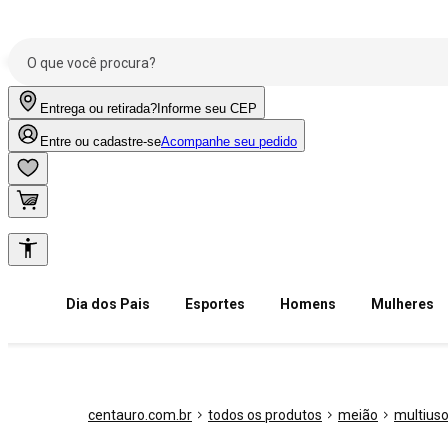
Entrega ou retirada?
Informe seu CEP
Entre ou cadastre-se
Acompanhe seu pedido
Dia dos Pais
Esportes
Homens
Mulheres
centauro.com.br
todos os produtos
meião
multius