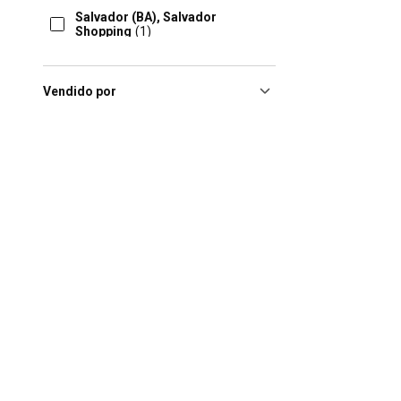
Salvador (BA), Salvador
Shopping
(1)
Salvador (BA), Shopping Barra
Ba
(1)
Vendido por