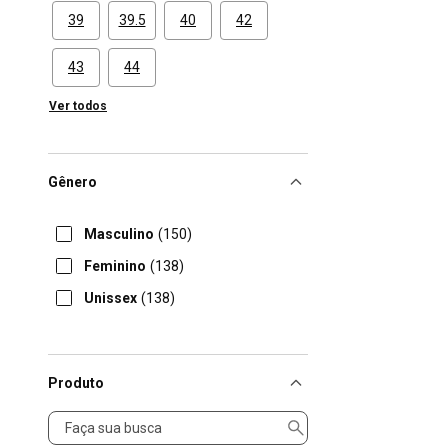
39
39.5
40
42
43
44
Ver todos
Gênero
Masculino
(150)
Feminino
(138)
Unissex
(138)
Produto
Produto