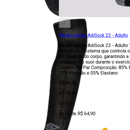
Meião adidas AdiSock 23 - Adulto
Meião adidas AdiSock 23 - Adulto 
AeroReady: Sistema que controla 
de umidade do corpo, garantindo a 
secagem do suor durante o exercíc
Contém: 01 Par Composição: 85% P
10% Algodão e 05% Elastano
R$ 84,90
R$ 58,41
no Pix
ou 1x de R$ 64,90