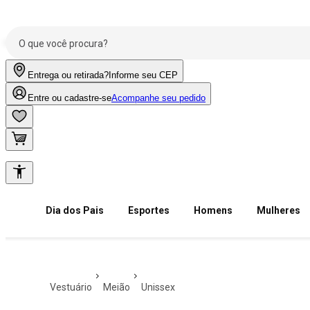
Entrega ou retirada?
Informe seu CEP
Entre ou cadastre-se
Acompanhe seu pedido
Dia dos Pais
Esportes
Homens
Mulheres
vestuário
meião
unissex