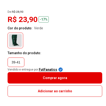
De:
R$ 28,90
R$ 23,90
-17%
Cor do produto:
verde
Tamanho do produto:
39-41
FutFanatics
Vendido e entregue por
Comprar agora
Adicionar ao carrinho