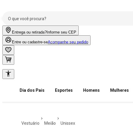
Entrega ou retirada?
Informe seu CEP
Entre ou cadastre-se
Acompanhe seu pedido
Dia dos Pais
Esportes
Homens
Mulheres
vestuário
meião
unissex