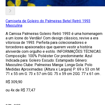
Camiseta de Goleiro do Palmeiras Betel Retrô 1993
Masculina
A Camisa Palmeiras Goleiro Retrô 1993 é uma homenagem
a um ícone do Verdão! Com design clássico, revive a era
vitoriosa de 1993. Perfeita para colecionadores e
torcedores apaixonados que querem vestir a história
alviverde com orgulho e estilo. INFORMAÇÕES TÉCNICAS:
Composição: 100% Poliéster Cor predominante: Azul
Indicada para: Goleiro Escudo: Estampado Gênero:
Masculino Clube: Palmeiras Manga: Longa Gola: Polo
Medidas Aproximadas: (Altura x Largura) P: 69 x 53 cm M:
71 x 55 cm G: 73 x 57 cm GG: 75 x 59 cm 2GG: 77 x 61 cm .
R$ 309,90
ou 4x de R$ 77,47