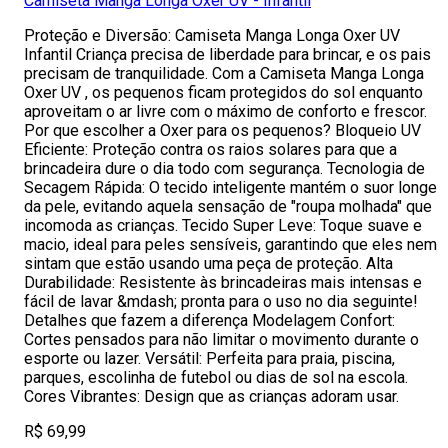
Camiseta Manga Longa Oxer UV - Infantil
Proteção e Diversão: Camiseta Manga Longa Oxer UV
Infantil Criança precisa de liberdade para brincar, e os pais
precisam de tranquilidade. Com a Camiseta Manga Longa
Oxer UV , os pequenos ficam protegidos do sol enquanto
aproveitam o ar livre com o máximo de conforto e frescor.
Por que escolher a Oxer para os pequenos? Bloqueio UV
Eficiente: Proteção contra os raios solares para que a
brincadeira dure o dia todo com segurança. Tecnologia de
Secagem Rápida: O tecido inteligente mantém o suor longe
da pele, evitando aquela sensação de "roupa molhada" que
incomoda as crianças. Tecido Super Leve: Toque suave e
macio, ideal para peles sensíveis, garantindo que eles nem
sintam que estão usando uma peça de proteção. Alta
Durabilidade: Resistente às brincadeiras mais intensas e
fácil de lavar &mdash; pronta para o uso no dia seguinte!
Detalhes que fazem a diferença Modelagem Confort:
Cortes pensados para não limitar o movimento durante o
esporte ou lazer. Versátil: Perfeita para praia, piscina,
parques, escolinha de futebol ou dias de sol na escola.
Cores Vibrantes: Design que as crianças adoram usar.
R$ 69,99